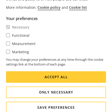
FOOTER
More information:
Cookie policy
and
Cookie list
KONTAKT
Rozba
nabí
Your preferences
NOVINKY A PŘÍBĚHY
Kontaktujte nás
Rozba
Necessary
nabí
Centrum orientované na zkušenosti
PŘIHLÁSIT ODBĚR
Příběhy zákazníků
Functional
Rozba
nabí
Life at Axis
Measurement
Přihlásit se k odběru newsletteru
Engineering at Axis
Marketing
Přihlásit se k odběru bezpečnostních upozornění Axis
You may change your preferences at any time through the cookie
CZECH REPUBLIC / ČESKY NEWSROOM
settings link at the bottom of each page.
Social
ACCEPT ALL
Facebook
Linkedin
Youtube
X
Instagram
Media
(Twitter)
Menu
ONLY NECESSARY
Cookie settings
Jméno nakladatele
© 2026 Axis Communications AB. Všechna práva
SAVE PREFERENCES
vyhrazena.