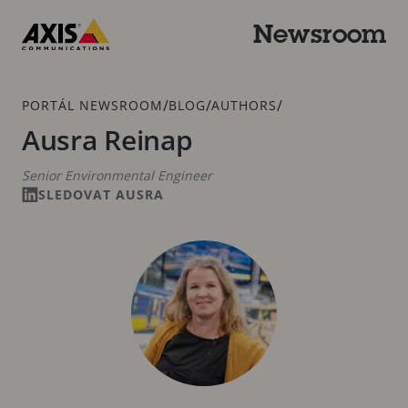
Přeskočit
k hlavnímu
Newsroom
obsahu
Axis
Communications
Drobečková
/
/
/
PORTÁL NEWSROOM
BLOG
AUTHORS
navigace
Ausra Reinap
Senior Environmental Engineer
SLEDOVAT AUSRA