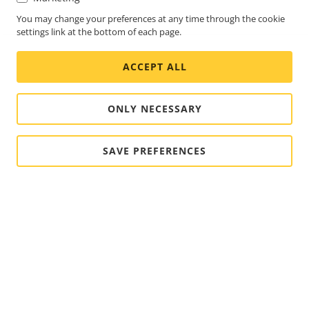
You may change your preferences at any time through the cookie
settings link at the bottom of each page.
ACCEPT ALL
ONLY NECESSARY
SAVE PREFERENCES
FOOTER
KONTAKT
Rozba
nabí
NOVINKY A PŘÍBĚHY
Kontaktujte nás
Rozba
nabí
Centrum orientované na zkušenosti
PŘIHLÁSIT ODBĚR
Příběhy zákazníků