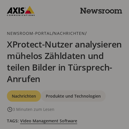
Zum
Hauptinhalt
Newsroom
springen
Axis
Communications
Breadcrumb
/
/
NEWSROOM-PORTAL
NACHRICHTEN
XProtect-Nutzer analysieren
mühelos Zähldaten und
teilen Bilder in Türsprech-
Anrufen
Kategorien
Nachrichten
Produkte und Technologien
3 Minuten zum Lesen
TAGS:
Video Management Software