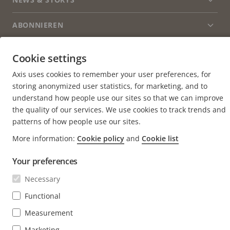
Kontaktieren Sie uns
Men
erwei
Experience Center
ABONNIEREN
Erfahrungsberichte
Men
erwei
Life at Axis
Newsletter abonnieren
Cookie settings
Engineering at Axis
Abonnieren Sie die E-Mails mit
Axis uses cookies to remember your user preferences, for
AUSTRIA / DEUTSCH NEWSROOM
Sicherheitsbenachrichtigungen von Axis
storing anonymized user statistics, for marketing, and to
understand how people use our sites so that we can improve
Social
the quality of our services. We use cookies to track trends and
Facebook
Linkedin
Youtube
X
Instagram
Media
patterns of how people use our sites.
(Twitter)
Menu
More information:
Cookie policy
and
Cookie list
Cookie settings
Impressum
Your preferences
© 2026 Axis Communications AB. Alle Rechte vorbehalten.
Necessary
Functional
Measurement
Marketing