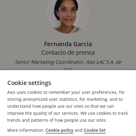
Fernanda Garcia
Contacto de prensa
Senior Marketing Coordinator, Axis LAC S.A. de
C.V.
Cookie settings
Correo electrónico:
fernanda.garcia@axis.com
Axis uses cookies to remember your user preferences, for
storing anonymized user statistics, for marketing, and to
understand how people use our sites so that we can
improve the quality of our services. We use cookies to track
trends and patterns of how people use our sites.
FOOTER
More information:
Cookie policy
and
Cookie list
CONTACTO
Expa