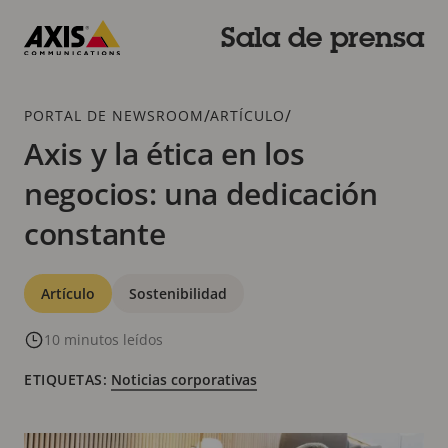
Saltar
al
Sala de prensa
contenido
Axis
principal
Communications
Breadcrumb
/
/
PORTAL DE NEWSROOM
ARTÍCULO
Axis y la ética en los
negocios: una dedicación
constante
Categorías
Artículo
Sostenibilidad
10 minutos leídos
ETIQUETAS:
Noticias corporativas