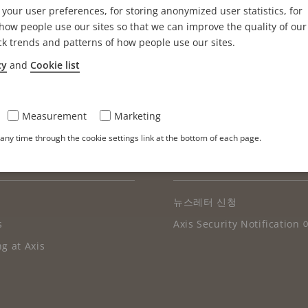
your user preferences, for storing anonymized user statistics, for
ow people use our sites so that we can improve the quality of our
ck trends and patterns of how people use our sites.
cy
and
Cookie list
Measurement
Marketing
ny time through the cookie settings link at the bottom of each page.
례
구독
뉴스레터 신청
s
Axis Security Notificati
g at Axis