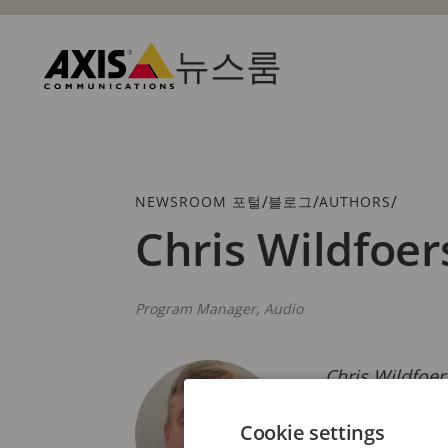
주
요
내
뉴스룸
용
Axis
으
Communications
로
건
너
뛰
브
/
/
/
NEWSROOM 포털
블로그
AUTHORS
기
레
Chris Wildfoer
드
크
럼
Program Manager, Audio
Chris Wild
서 30년간 채
Cookie settings
략 개발 경험 