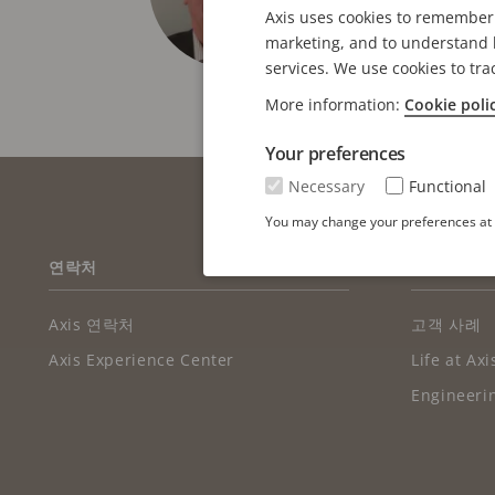
Axis uses cookies to remember 
marketing, and to understand h
services. We use cookies to tra
More information:
Cookie poli
Your preferences
Necessary
Functional
You may change your preferences at a
FOOTER
연락처
뉴스 및 사
Axis 연락처
고객 사례
Axis Experience Center
Life at Axi
Engineerin