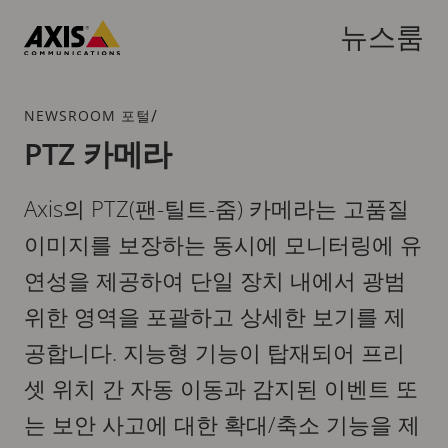
주
요
뉴스룸
내
Axis
용
Communications
으
브
/
NEWSROOM 포털
로
레
PTZ 카메라
건
드
너
크
뛰
Axis의 PTZ(팬-틸트-줌) 카메라는 고품질
럼
기
이미지를 보장하는 동시에 모니터링에 유
연성을 제공하여 단일 장치 내에서 광범
위한 영역을 포괄하고 상세한 보기를 제
공합니다. 지능형 기능이 탑재되어 프리
셋 위치 간 자동 이동과 감지된 이벤트 또
는 보안 사고에 대한 확대/축소 기능을 제