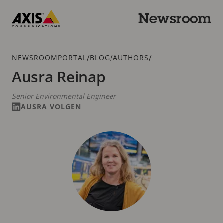
Overslaan
en
Newsroom
naar
Axis
hoofdinhoud
Communications
gaan
Kruimelspoor
/
/
/
NEWSROOMPORTAL
BLOG
AUTHORS
Ausra Reinap
Senior Environmental Engineer
AUSRA VOLGEN