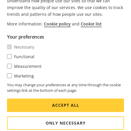
understand how people use our sites so that we can
improve the quality of our services. We use cookies to track
trends and patterns of how people use our sites.
FOOTER
More information:
Cookie policy
and
Cookie list
CONTACT
Men
uitv
Your preferences
NIEUWS EN VERHALEN
Neem contact met ons op
Men
Necessary
uitv
Experience Center
ABONNEREN
Klantverhalen
Functional
Men
uitv
Life at Axis
Measurement
Abonneren op de nieuwsbrief
Engineering at Axis
Marketing
Abonneer u op e-mails met beveiligingsmeldingen van
You may change your preferences at any time through the cookie
BELGIUM / NEDERLANDS NEWSROOM
Axis
settings link at the bottom of each page.
Social
ACCEPT ALL
Facebook
Linkedin
Youtube
X
Instagram
Media
(Twitter)
Menu
ONLY NECESSARY
Cookie settings
Colofon