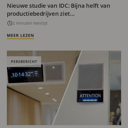
Nieuwe studie van IDC: Bijna helft van
productiebedrijven ziet
procesoptimalisatie als topprioriteit
2 minuten leestijd
MEER LEZEN
PERSBERICHT