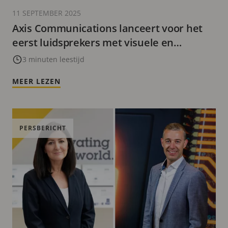
11 SEPTEMBER 2025
Axis Communications lanceert voor het
eerst luidsprekers met visuele en
akoestische communicatie
3 minuten leestijd
MEER LEZEN
PERSBERICHT