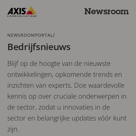
Overslaan
en
Newsroom
naar
Axis
hoofdinhoud
Communications
gaan
Kruimelspoor
/
NEWSROOMPORTAL
Bedrijfsnieuws
Blijf op de hoogte van de nieuwste
ontwikkelingen, opkomende trends en
inzichten van experts. Doe waardevolle
kennis op over cruciale onderwerpen in
de sector, zodat u innovaties in de
sector en belangrijke updates vóór kunt
zijn.