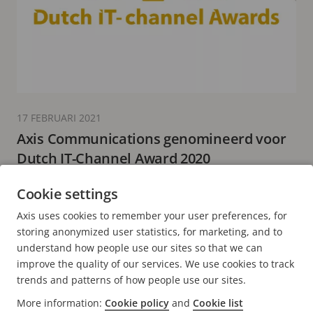
17 FEBRUARI 2021
Axis Communications genomineerd voor
Dutch IT-Channel Award 2020
3 minuten leestijd
Cookie settings
MEER LEZEN
Axis uses cookies to remember your user preferences, for
storing anonymized user statistics, for marketing, and to
understand how people use our sites so that we can
improve the quality of our services. We use cookies to track
trends and patterns of how people use our sites.
FOOTER
More information:
Cookie policy
and
Cookie list
CONTACT
Men