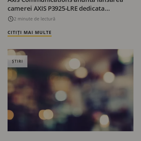
camerei AXIS P3925-LRE dedicata
monitorizarii transportului public
2 minute de lectură
CITIȚI MAI MULTE
ȘTIRI