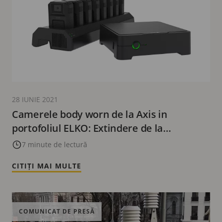
28 IUNIE 2021
Camerele body worn de la Axis in
portofoliul ELKO: Extindere de la
domeniul public la cel de afaceri
7 minute de lectură
CITIȚI MAI MULTE
COMUNICAT DE PRESĂ