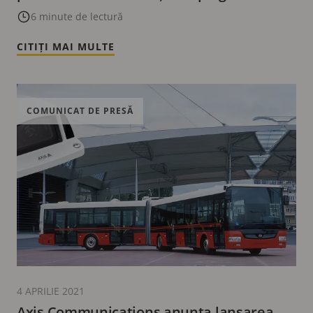
pentru Autodesk® Revit®
6 minute de lectură
CITIȚI MAI MULTE
COMUNICAT DE PRESĂ
4 APRILIE 2021
Axis Communications anunta lansarea