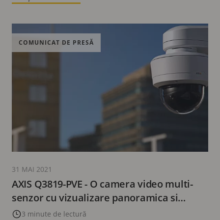
COMUNICAT DE PRESĂ
31 MAI 2021
AXIS Q3819-PVE - O camera video multi-
senzor cu vizualizare panoramica si
acoperire larga
3 minute de lectură