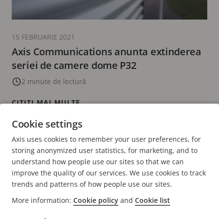
15 FEBRUARIE 2021
Axis Communications anunta extinderea
seriei de camere dome P32
2 minute de lectură
CITIȚI MAI MULTE
Cookie settings
PAGINA
<
PAGE
17
PAGE
18
PAGE
19
PAGINA
20
PAGE
21
PAGINA
>
Axis uses cookies to remember your user preferences, for
ANTERIOARĂ
CURENTĂ
URMĂTOAR
storing anonymized user statistics, for marketing, and to
understand how people use our sites so that we can
improve the quality of our services. We use cookies to track
trends and patterns of how people use our sites.
More information:
Cookie policy
and
Cookie list