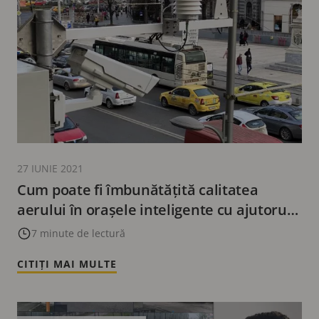
27 IUNIE 2021
Cum poate fi îmbunătățită calitatea
aerului în orașele inteligente cu ajutorul
soluțiilor combinate de tehnologie
7 minute de lectură
CITIȚI MAI MULTE