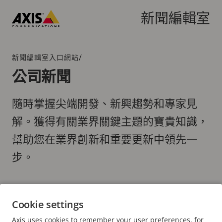
跳
到
新聞編輯室
主
Axis
要
Communications
內
/
新聞編輯室入口網站
階
容
層
公司新聞
連
結
隨時掌握尖端開發、新興趨勢和專家見
解。獲得有關業界關鍵主題的寶貴知識，
幫助您在業界創新和重要更新中領先一
步。
Cookie settings
Axis uses cookies to remember your user preferences, for