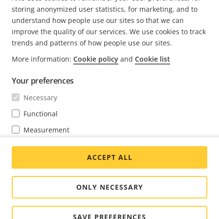
storing anonymized user statistics, for marketing, and to
FOOTER
understand how people use our sites so that we can
聯絡人
展
improve the quality of our services. We use cookies to track
開
trends and patterns of how people use our sites.
最新消息 & 故事
功
聯絡我們
展
能
More information:
Cookie policy
and
Cookie list
開
體驗中心
表
訂閱
功
客戶成功案例
展
Your preferences
能
開
Life at Axis
表
功
Necessary
訂閱我們的電子通訊
Engineering at Axis
能
訂閱 Axis 安全通知電子郵件
Functional
表
TAIWAN / 繁體中文 新聞編輯室
Measurement
Marketing
Social
ACCEPT ALL
Facebook
Linkedin
Youtube
X
Instagram
You may change your preferences at any time through the cookie
Media
(Twitter)
settings link at the bottom of each page.
Menu
ONLY NECESSARY
Cookie settings
出版說明
© 2026 Axis Communications AB. 著作權所有，並保留一切權
SAVE PREFERENCES