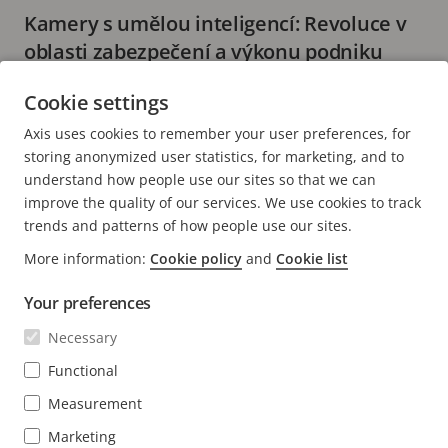
Kamery s umělou inteligencí: Revoluce v
oblasti zabezpečení a výkonu podniku
5 minutové čtení
Cookie settings
DALŠÍ INFORMACE
Axis uses cookies to remember your user preferences, for
storing anonymized user statistics, for marketing, and to
understand how people use our sites so that we can
improve the quality of our services. We use cookies to track
trends and patterns of how people use our sites.
FOOTER
More information:
Cookie policy
and
Cookie list
KONTAKT
Rozba
nabí
Your preferences
NOVINKY A PŘÍBĚHY
Kontaktujte nás
Rozba
Necessary
nabí
Centrum orientované na zkušenosti
PŘIHLÁSIT ODBĚR
Příběhy zákazníků
Functional
Rozba
nabí
Life at Axis
Measurement
Přihlásit se k odběru newsletteru
Engineering at Axis
Marketing
Přihlásit se k odběru bezpečnostních upozornění Axis