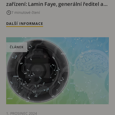
zařízení: Lamin Faye, generální ředitel a
spoluzakladatel společnosti Buddywise
7 minutové čtení
DALŠÍ INFORMACE
ČLÁNEK
1. PROSINEC 2024