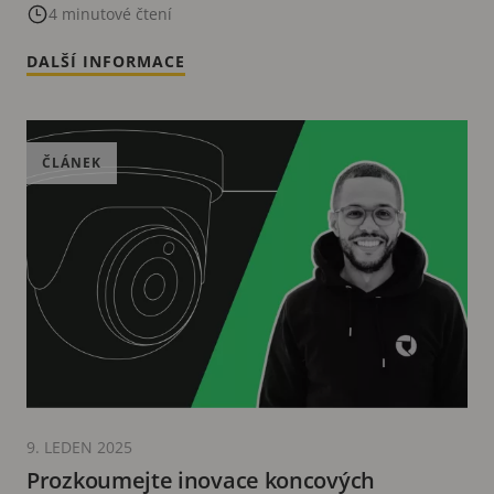
Česka zařadila mezi ověřený software pro
4 minutové čtení
YouTube Live
DALŠÍ INFORMACE
ČLÁNEK
9. LEDEN 2025
Prozkoumejte inovace koncových