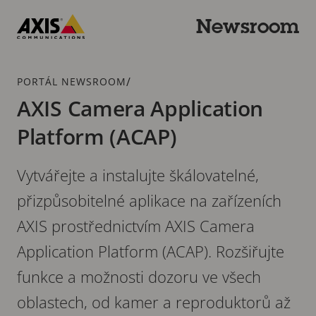
Přeskočit
k hlavnímu
Newsroom
obsahu
Axis
Communications
Drobečková
/
PORTÁL NEWSROOM
navigace
AXIS Camera Application
Platform (ACAP)
Vytvářejte a instalujte škálovatelné,
přizpůsobitelné aplikace na zařízeních
AXIS prostřednictvím AXIS Camera
Application Platform (ACAP). Rozšiřujte
funkce a možnosti dozoru ve všech
oblastech, od kamer a reproduktorů až