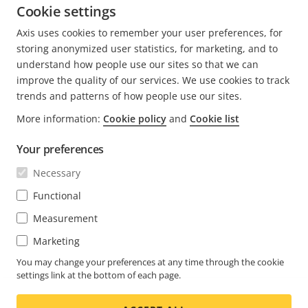
Cookie settings
6 Minuten zum Lesen
Axis uses cookies to remember your user preferences, for
MEHR LESEN
storing anonymized user statistics, for marketing, and to
understand how people use our sites so that we can
improve the quality of our services. We use cookies to track
trends and patterns of how people use our sites.
More information:
Cookie policy
and
Cookie list
FOOTER
KONTAKT
Men
Your preferences
erwei
NEWS & STORYS
Necessary
Kontaktieren Sie uns
Men
erwei
Experience Center
Functional
ABONNIEREN
Erfahrungsberichte
Men
Measurement
erwei
Life at Axis
Marketing
Newsletter abonnieren
Engineering at Axis
Abonnieren Sie die E-Mails mit
You may change your preferences at any time through the cookie
settings link at the bottom of each page.
SWITZERLAND / DEUTSCH NEWSROOM
Sicherheitsbenachrichtigungen von Axis