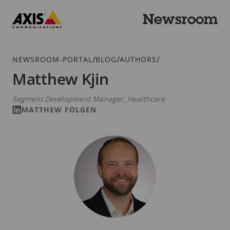
Zum
Hauptinhalt
Newsroom
springen
Axis
Communications
Breadcrumb
/
/
/
NEWSROOM-PORTAL
BLOG
AUTHORS
Matthew Kjin
Segment Development Manager, Healthcare
MATTHEW FOLGEN