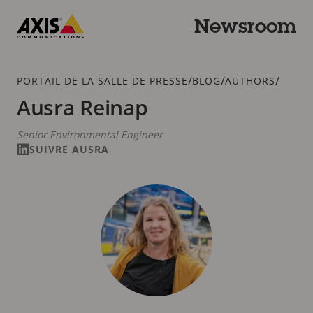
Passer
au
Newsroom
contenu
Axis
principal
Communications
Fil
/
/
/
PORTAIL DE LA SALLE DE PRESSE
BLOG
AUTHORS
d'Ariane
Ausra Reinap
Senior Environmental Engineer
SUIVRE AUSRA