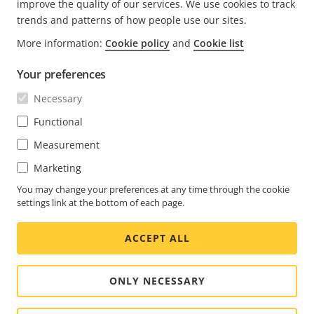
improve the quality of our services. We use cookies to track
trends and patterns of how people use our sites.
More information:
Cookie policy
and
Cookie list
FOOTER
CONTACT
Déve
Your preferences
le
men
ACTUALITÉS ET TÉMOIGNAGES
Necessary
Nous contacter
Déve
le
Centre d'Expérience
Functional
men
S'ABONNER
Témoignages de clients
Déve
Measurement
le
Life at Axis
men
S'abonner à la newsletter
Marketing
Engineering at Axis
Abonnez-vous aux e-mails de notification sur la
You may change your preferences at any time through the cookie
settings link at the bottom of each page.
FRANCE / FRANÇAIS NEWSROOM
sécurité d'Axis
ACCEPT ALL
Social
Facebook
Linkedin
Youtube
X
Instagram
Media
(Twitter)
Menu
ONLY NECESSARY
Cookie settings
Imprint