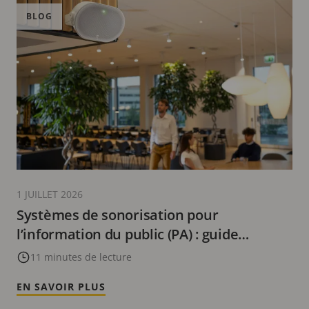
BLOG
1 JUILLET 2026
Systèmes de sonorisation pour
l’information du public (PA) : guide
complet et 7 domaines d’utilisation
11 minutes de lecture
EN SAVOIR PLUS