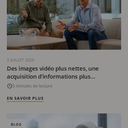
2 JUILLET 2026
Des images vidéo plus nettes, une
acquisition d’informations plus
intelligente : comment AV1 améliore
5 minutes de lecture
l’analyse cloud
EN SAVOIR PLUS
BLOG