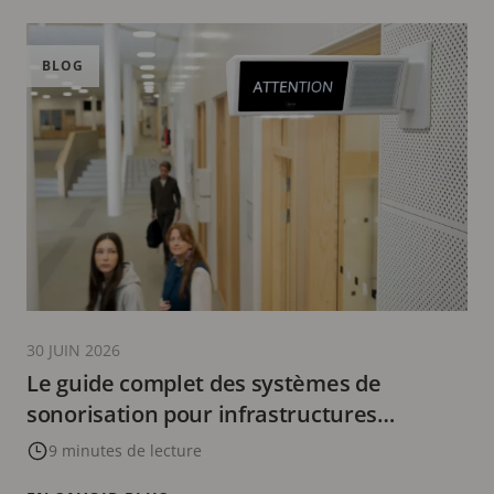
BLOG
30 JUIN 2026
Le guide complet des systèmes de
sonorisation pour infrastructures
scolaires | Conseils de sécurité inclus
9 minutes de lecture