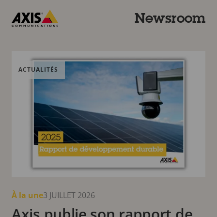
Passer
au
Newsroom
contenu
Axis
principal
Newsroom
Communications
slide
1
of 3
Dernières actualités et derniers témoignages
ACTUALITÉS
À la une
3 JUILLET 2026
Axis publie son rapport de