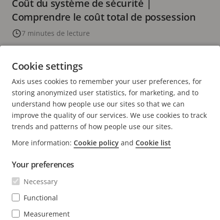
Coût du système de sécurité |
Comprendre le coût total de possession
7 minutes de lecture
EN SAVOIR PLUS
Cookie settings
Axis uses cookies to remember your user preferences, for
PAGE
1
PAGE
2
PAGE
3
PAGE
4
PAGE
5
PAGE
>
storing anonymized user statistics, for marketing, and to
ACTUELLE
SUIVANTE
understand how people use our sites so that we can
improve the quality of our services. We use cookies to track
trends and patterns of how people use our sites.
More information:
Cookie policy
and
Cookie list
Your preferences
Necessary
Functional
Measurement