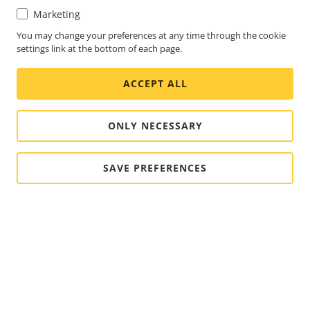
Marketing
You may change your preferences at any time through the cookie
settings link at the bottom of each page.
ACCEPT ALL
ONLY NECESSARY
SAVE PREFERENCES
FOOTER
CONTACT
Déve
le
men
ACTUALITÉS ET TÉMOIGNAGES
Nous contacter
Déve
le