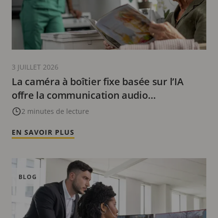
3 JUILLET 2026
La caméra à boîtier fixe basée sur l’IA
offre la communication audio
bidirectionnelle et une excellente qualité
2 minutes de lecture
d’image, jour et nuit
EN SAVOIR PLUS
BLOG