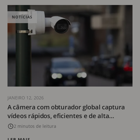
NOTÍCIAS
JANEIRO 12, 2026
A câmera com obturador global captura
vídeos rápidos, eficientes e de alta
qualidade sem comprometer a qualidade
2 minutos de leitura
LER MAIS