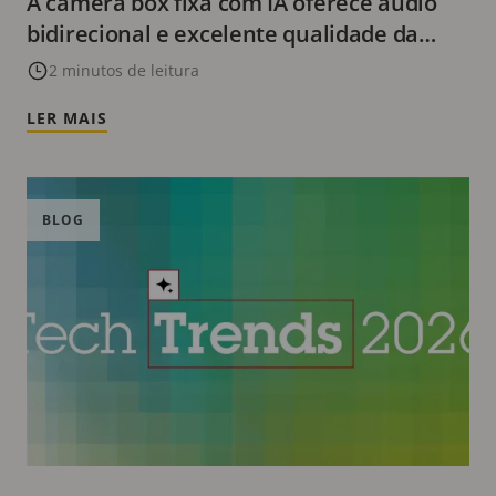
A câmera box fixa com IA oferece áudio
bidirecional e excelente qualidade da
imagem dia e noite
2 minutos de leitura
LER MAIS
BLOG