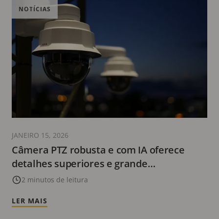
NOTÍCIAS
JANEIRO 15, 2026
Câmera PTZ robusta e com IA oferece
detalhes superiores e grande
sensibilidade à luz
2 minutos de leitura
LER MAIS