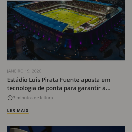
JANEIRO 19, 2026
Estádio Luis Pirata Fuente aposta em
tecnologia de ponta para garantir a
segurança e a experiência dos torcedores
3 minutos de leitura
LER MAIS