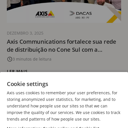
DEZEMBRO 3, 2025
Axis Communications fortalece sua rede
de distribuição no Cone Sul com a
incorporação da DACAS
3 minutos de leitura
LER MAIS
Cookie settings
PÁGINA
1
PAGE
2
PAGE
3
PAGE
4
PAGE
5
PRÓXIMA
>
Axis uses cookies to remember your user preferences, for
ATUAL
PÁGINA
storing anonymized user statistics, for marketing, and to
understand how people use our sites so that we can
improve the quality of our services. We use cookies to track
trends and patterns of how people use our sites.