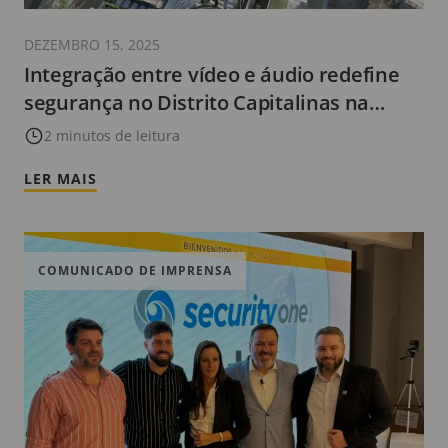
DEZEMBRO 15, 2025
Integração entre vídeo e áudio redefine
segurança no Distrito Capitalinas na
Argentina com cobertura de 98% das
2 minutos de leitura
instalações
LER MAIS
COMUNICADO DE IMPRENSA