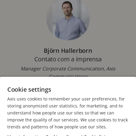
Björn Hallerborn
Contato com a imprensa
Manager Corporate Communication, Axis
Communications
Cookie settings
Telefone: +46 46 272 18 00
Email:
pressoffice@axis.com
Axis uses cookies to remember your user preferences, for
storing anonymized user statistics, for marketing, and to
understand how people use our sites so that we can
improve the quality of our services. We use cookies to track
trends and patterns of how people use our sites.
FOOTER