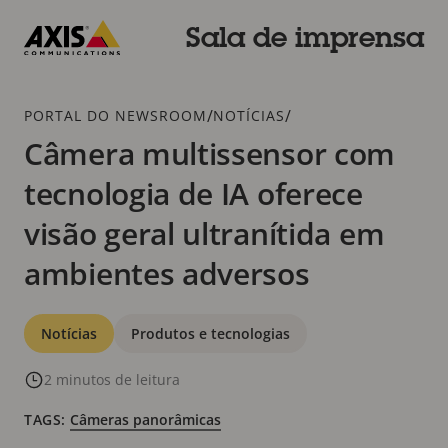
Pular
para
Sala de imprensa
conteúdo
Axis
principal
Communications
Breadcrumb
/
/
PORTAL DO NEWSROOM
NOTÍCIAS
Câmera multissensor com
tecnologia de IA oferece
visão geral ultranítida em
ambientes adversos
Categorias
Notícias
Produtos e tecnologias
2 minutos de leitura
TAGS:
Câmeras panorâmicas