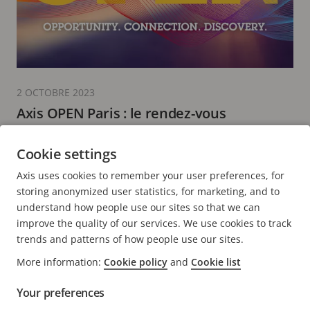
2 OCTOBRE 2023
Axis OPEN Paris : le rendez-vous
incontournable des décideurs du marché
de la sécurité
Cookie settings
4 minutes de lecture
Axis uses cookies to remember your user preferences, for
EN SAVOIR PLUS
storing anonymized user statistics, for marketing, and to
understand how people use our sites so that we can
improve the quality of our services. We use cookies to track
trends and patterns of how people use our sites.
More information:
Cookie policy
and
Cookie list
FOOTER
CONTACT
Déve
Your preferences
le
men