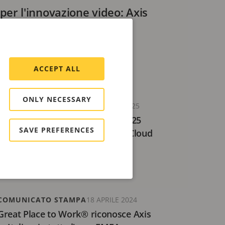
per l'innovazione video: Axis
lia lancia il suo canale
ACCEPT ALL
ONLY NECESSARY
COMUNICATO STAMPA
18 MARZO 2025
Axis Communications vince il 2025
SAVE PREFERENCES
BIG Innovation Award per Axis Cloud
Connect
3 minuti di lettura
COMUNICATO STAMPA
18 APRILE 2024
Great Place to Work® riconosce Axis