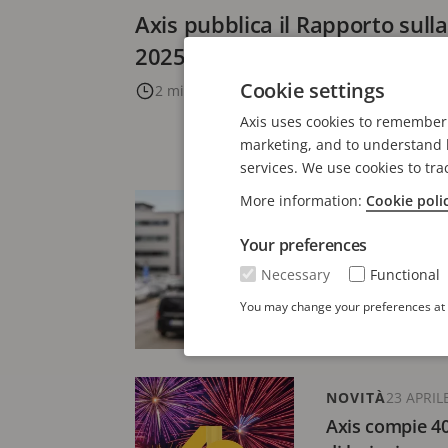
Axis pubblica il Rapporto sulla 
2025
Cookie settings
2 minuti di lettura
Axis uses cookies to remember 
marketing, and to understand h
services. We use cookies to tra
More information:
Cookie poli
COMUNICATO 
Axis rafforza i
Your preferences
per il traffico 
Necessary
Functional
Group
You may change your preferences at a
2 minuti di let
NOVITÀ
23 APRIL
Axis compie 40