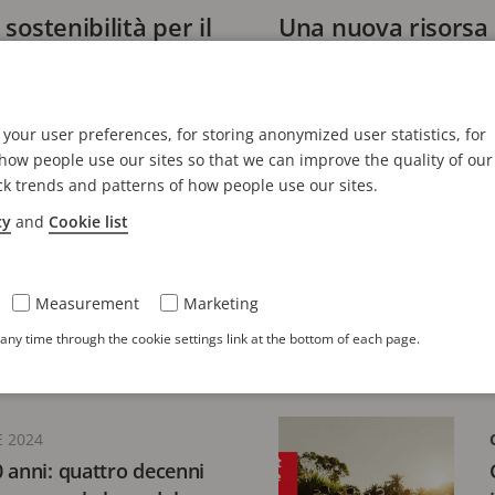
sostenibilità per il
Una nuova risorsa 
Communications Ita
YouTube
your user preferences, for storing anonymized user statistics, for
3 minuti di lettura
ow people use our sites so that we can improve the quality of our
ck trends and patterns of how people use our sites.
cy
and
Cookie list
STAMPA
2 DICEMBRE 2025
l portafoglio di soluzioni
con l’acquisizione di FF
Measurement
Marketing
ny time through the cookie settings link at the bottom of each page.
tura
E 2024
 anni: quattro decenni