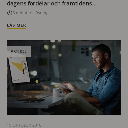
dagens fördelar och framtidens
möjligheter
5 minuters läsning
LÄS MER
ARTIKEL
19 OKTOBER 2018