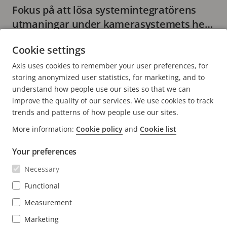
Fokus på att lösa systemintegratörens
utmaningar under kamerasystemets hela
livscykel
7 minuters läsning
Cookie settings
LÄS MER
Axis uses cookies to remember your user preferences, for
storing anonymized user statistics, for marketing, and to
understand how people use our sites so that we can
improve the quality of our services. We use cookies to track
trends and patterns of how people use our sites.
FOOTER
More information:
Cookie policy
and
Cookie list
KONTAKT
Expa
men
Your preferences
NYHETSARTIKLAR
Kontakta oss
Expa
Necessary
men
Upplevelsecentrum
PRENUMERERA
Kundcase
Functional
Expa
men
Life at Axis
Measurement
Prenumerera på nyhetsbrev
Engineering at Axis
Marketing
Prenumerera på Axis säkerhetsaviseringar per e-post