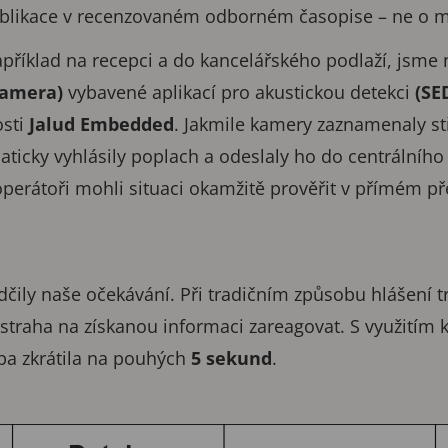
ublikace v recenzovaném odborném časopise – ne o m
apříklad na recepci a do kancelářského podlaží, jsme 
 Camera)
vybavené aplikací pro akustickou detekci
(SE
osti
Jalud Embedded
. Jakmile kamery zaznamenaly st
omaticky vyhlásily poplach a odeslaly ho do centrální
 operátoři mohli situaci okamžitě prověřit v přímém 
ily naše očekávání. Při tradičním způsobu hlášení 
ostraha na získanou informaci zareagovat. S využitím k
ba zkrátila na pouhých
5 sekund
.