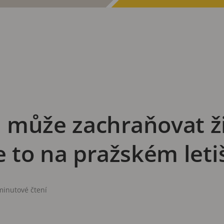
 může zachraňovat ži
e to na pražském letiš
minutové čtení