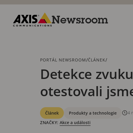
Přeskočit
k hlavnímu
obsahu
Newsroom
Axis
Communications
Drobečková
/
/
PORTÁL NEWSROOM
ČLÁNEK
navigace
Detekce zvuku
otestovali jsm
Kategorie
4 
Článek
Produkty a technologie
ZNAČKY:
Akce a události