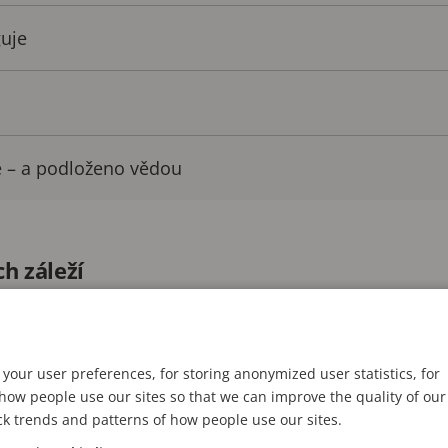
guje
ě – a podloženo vědou
h záleží
 působení v oblasti bezpečnostních technologií jsem 
iny každého incidentu. Představte si situaci, kdy se 
your user preferences, for storing anonymized user statistics, for
išti nebo v obchodním centru – objeví ozbrojený útoční
ow people use our sites so that we can improve the quality of our
ck trends and patterns of how people use our sites.