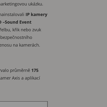
arketingovou ukázku.
nainstalovali
IP kamery
D –Sound Event
řelbu, křik nebo zvuk
ho bezpečnostního
přenosu na kamerách.
trvalo průměrně
175
amer Axis a aplikací