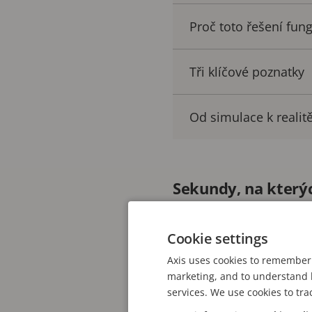
Proč toto řešení fun
Tři klíčové poznatky
Od simulace k realit
Sekundy, na kterýc
Za více než 20 let mého
Cookie settings
zásadní jsou první vteř
Axis uses cookies to remember 
prostoru – třeba na let
marketing, and to understand h
hraje roli každý nádech.
services. We use cookies to tra