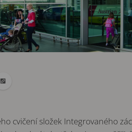
din
na X
Zkopírovat adresu URL do schránky
ho cvičení složek Integrovaného z