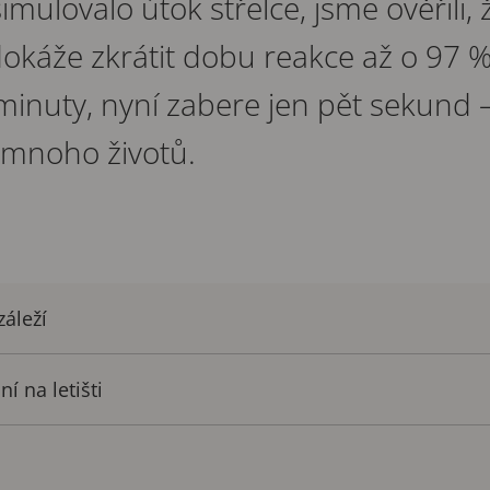
imulovalo útok střelce, jsme ověřili, ž
okáže zkrátit dobu reakce až o 97 %.
 minuty, nyní zabere jen pět sekund – 
 mnoho životů.
záleží
í na letišti