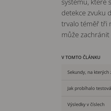
systému, které s
detekce zvuku d
trvalo téměř tři
může zachránit
V TOMTO ČLÁNKU
Sekundy, na kterých 
Jak probíhalo testován
Výsledky v číslech