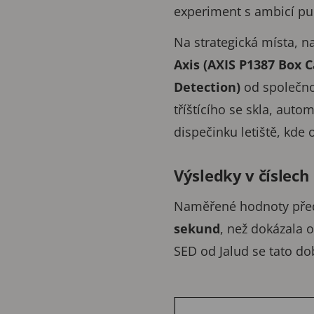
experiment s ambicí p
Na strategická místa, n
Axis (AXIS P1387 Box
Detection)
od společn
tříštícího se skla, aut
dispečinku letiště, kde
Výsledky v číslech
Naměřené hodnoty předč
sekund
, než dokázala 
SED od Jalud se tato do