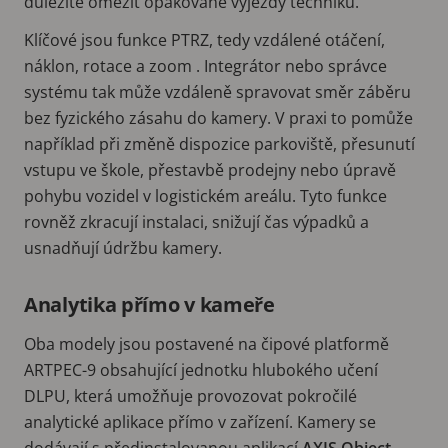
důležité omezit opakované výjezdy techniků.
Klíčové jsou funkce PTRZ, tedy vzdálené otáčení,
náklon, rotace a zoom . Integrátor nebo správce
systému tak může vzdáleně spravovat směr záběru
bez fyzického zásahu do kamery. V praxi to pomůže
například při změně dispozice parkoviště, přesunutí
vstupu ve škole, přestavbě prodejny nebo úpravě
pohybu vozidel v logistickém areálu. Tyto funkce
rovněž zkracují instalaci, snižují čas výpadků a
usnadňují údržbu kamery.
Analytika přímo v kameře
Oba modely jsou postavené na čipové platformě
ARTPEC-9 obsahující jednotku hlubokého učení
DLPU, která umožňuje provozovat pokročilé
analytické aplikace přímo v zařízení. Kamery se
dodávají s předinstalovanou aplikací
AXIS Object