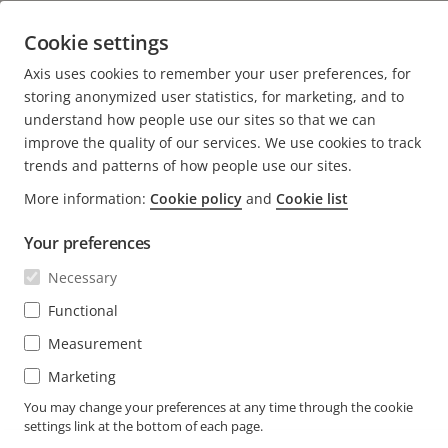
Cookie settings
Axis uses cookies to remember your user preferences, for
storing anonymized user statistics, for marketing, and to
FOOTER
understand how people use our sites so that we can
KONTAKT
Rozba
improve the quality of our services. We use cookies to track
nabí
trends and patterns of how people use our sites.
NOVINKY A PŘÍBĚHY
Kontaktujte nás
Rozba
More information:
Cookie policy
and
Cookie list
nabí
Centrum orientované na zkušenosti
PŘIHLÁSIT ODBĚR
Příběhy zákazníků
Rozba
Your preferences
nabí
Life at Axis
Přihlásit se k odběru newsletteru
Necessary
Engineering at Axis
Přihlásit se k odběru bezpečnostních upozornění Axis
Functional
CZECH REPUBLIC / ČESKY NEWSROOM
Measurement
Marketing
Social
Facebook
Linkedin
Youtube
X
Instagram
Media
You may change your preferences at any time through the cookie
(Twitter)
Menu
settings link at the bottom of each page.