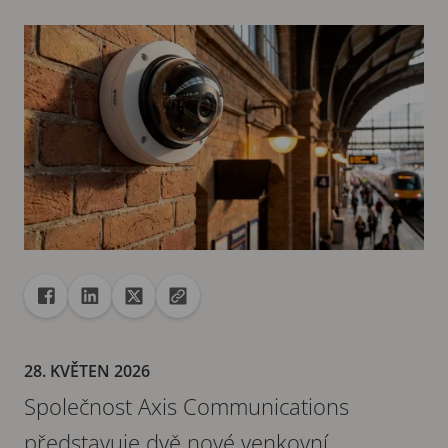
Sdílet
Sdílet na Facebook
Sdílet na Linkedin
Sdílet na X
Zkopírovat adresu URL do schránky
28. KVĚTEN 2026
Společnost Axis Communications
představuje dvě nové venkovní