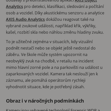
Analytics
pro detekci, klasifikaci, sledování a počítání
osob a vozidel. Díky akustickému senzoru a analytice
AXIS Audio Analytics
dokážou reagovat také na
vybrané zvukové události, například křik, výkřiky,
kašel, rozbití skla nebo náhlou změnu hladiny zvuku.
To je užitečné zejména v situacích, kdy vizuální
podnět nestačí nebo se objekt ještě nedostal do
záběru. Ve škole může systém upozornit na
neobvyklý zvuk na chodbě, v retailu na incident
mimo hlavní zorné pole a na parkovišti na událost u
zaparkovaných vozidel. Kamera tak neslouží jen k
záznamu, ale pomáhá operátorům rychleji
vyhodnotit situace, kde je potřebný zásah.
Obraz i v náročných podmínkách
Kamery jsou vybavené technologií Forensic WDR a