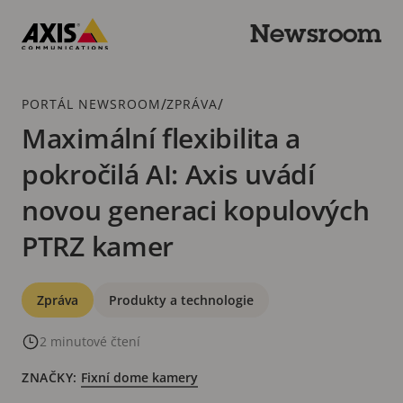
Přeskočit
k hlavnímu
Newsroom
obsahu
Axis
Communications
Drobečková
/
/
PORTÁL NEWSROOM
ZPRÁVA
navigace
Maximální flexibilita a
pokročilá AI: Axis uvádí
novou generaci kopulových
PTRZ kamer
Kategorie
Zpráva
Produkty a technologie
2 minutové čtení
ZNAČKY:
Fixní dome kamery