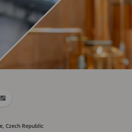
din
na X
Zkopírovat adresu URL do schránky
e, Czech Republic