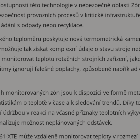
ostupnosti této technologie v nebezpečné oblasti Zóny
bezpečnost provozních procesů v kritické infrastrukt
kládání s odpady nebo recyklace.
kého teploměru poskytuje nová termometrická kamera
možňuje tak získat komplexní údaje o stavu stroje ne
onitorovat teplotu rotačních strojních zařízení, jak
ritmy ignorují falešné poplachy, způsobené napříkla
ch monitorovaných zón jsou k dispozici ve formě met
istikám o teplotě v čase a k sledování trendů. Díky to
í údržbou v reakci na včasné příznaky teplotních výk
malizuje možnost neplánovaných odstávek.
-XTE může vzdáleně monitorovat teploty v rozmezí o