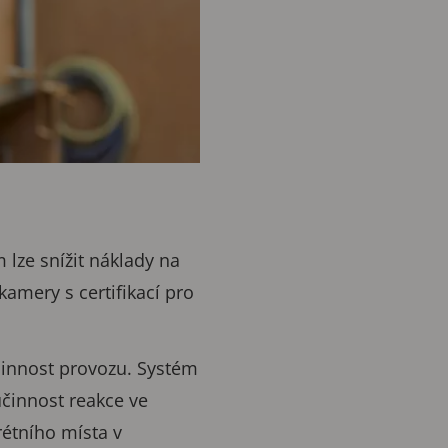
m lze snížit náklady na
amery s certifikací pro
činnost provozu. Systém
účinnost reakce ve
rétního místa v