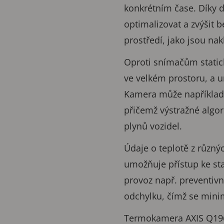
konkrétním čase. Díky d
optimalizovat a zvýšit 
prostředí, jako jsou na
Oproti snímačům static
ve velkém prostoru, a u
Kamera může například m
přičemž výstražné algo
plynů vozidel.
Údaje o teplotě z různý
umožňuje přístup ke stat
provoz např. preventivn
odchylku, čímž se mini
Termokamera AXIS Q1961