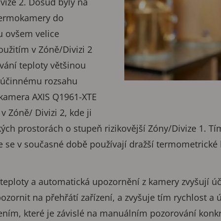
Divize 2. Dosud byly na
 termokamery do
ou ovšem velice
oužitím v Zóně/Divizi 2
vání teploty většinou
 účinnému rozsahu
 kamera AXIS Q1961-XTE
v Zóně/ Divizi 2, kde ji
ízkých prostorách o stupeň rizikovější Zóny/Divize 1. Tí
 se v současné době používají dražší termometrické k
teploty a automatická upozornění z kamery zvyšují ú
zornit na přehřátí zařízení, a zvyšuje tím rychlost a 
ením, které je závislé na manuálním pozorování konk