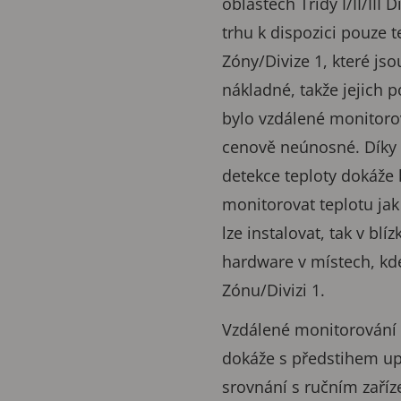
oblastech Třídy I/II/III 
trhu k dispozici pouze
Zóny/Divize 1, které js
nákladné, takže jejich p
bylo vzdálené monitoro
cenově neúnosné. Díky
detekce teploty dokáže
monitorovat teplotu jak 
lze instalovat, tak v bl
hardware v místech, kde
Zónu/Divizi 1.
Vzdálené monitorování 
dokáže s předstihem upo
srovnání s ručním zaříz