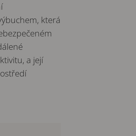
í
výbuchem, která
v nebezpečeném
dálené
ivitu, a její
ostředí