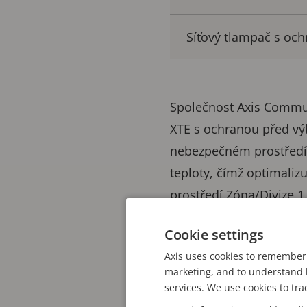
Síťový tlampač s oc
Společnost Axis Commun
XTE s ochranou před výb
nebezpečném prostředí
teploty, čímž optimalizu
prostředí Zóna/Divize 
s ochranou před výbuche
Cookie settings
Novými produkty společ
Axis uses cookies to remember 
výbuchem, která byla n
marketing, and to understand h
services. We use cookies to tra
P1468-XLE z 2023), a d