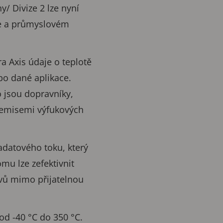
/ Divize 2 lze nyní
uře a průmyslovém
 Axis údaje o teplotě
bo dané aplikace.
o jsou dopravníky,
d emisemi výfukových
adatového toku, který
mu lze zefektivnit
yvů mimo přijatelnou
d -40 °C do 350 °C.