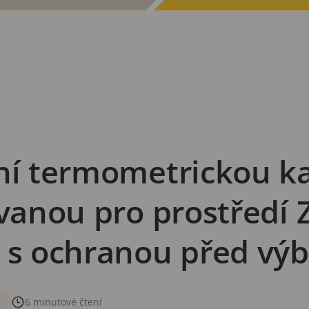
vní termometrickou 
ovanou pro prostředí 
č s ochranou před v
6 minutové čtení