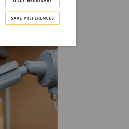
ONLY NECESSARY
SAVE PREFERENCES
toring