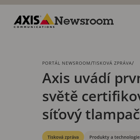
Přeskočit
k hlavnímu
obsahu
Newsroom
Axis
Communications
Drobečková
/
/
PORTÁL NEWSROOM
TISKOVÁ ZPRÁVA
navigace
Axis uvádí pr
světě certifik
síťový tlampa
Kategorie
Tisková zpráva
Produkty a technologie