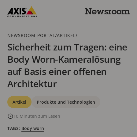
Zum
Hauptinhalt
Newsroom
springen
Axis
Communications
Breadcrumb
/
/
NEWSROOM-PORTAL
ARTIKEL
Sicherheit zum Tragen: eine
Body Worn-Kameralösung
auf Basis einer offenen
Architektur
Kategorien
Artikel
Produkte und Technologien
10 Minuten zum Lesen
TAGS:
Body worn