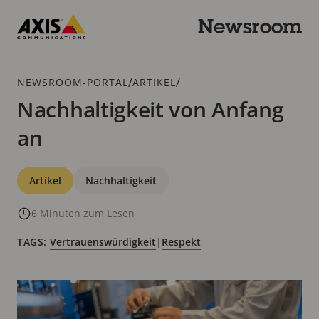
Zum
Hauptinhalt
Newsroom
springen
Axis
Communications
Breadcrumb
/
/
NEWSROOM-PORTAL
ARTIKEL
Nachhaltigkeit von Anfang
an
Kategorien
Artikel
Nachhaltigkeit
6 Minuten zum Lesen
TAGS:
Vertrauenswürdigkeit
|
Respekt