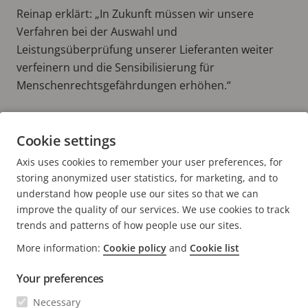
Reinap erklärt: „In Zukunft müssen wir unsere
Verfahren bei der Auswahl und
Leistungsüberprüfung unserer Lieferanten weiter
verfeinern und die Sensibilisierung für
Menschenrechtsgefährdungen erhöhen.“
Lesen Sie mehr über Axis und
Cookie settings
Nachhaltigkeit:
Axis uses cookies to remember your user preferences, for
SOZIALE VERANTWORTUNG ALS OBERSTE PRIORITÄT
storing anonymized user statistics, for marketing, and to
understand how people use our sites so that we can
improve the quality of our services. We use cookies to track
trends and patterns of how people use our sites.
More information:
Cookie policy
and
Cookie list
FOOTER
KONTAKT
Men
Your preferences
erwei
NEWS & STORYS
Necessary
Kontaktieren Sie uns
Men