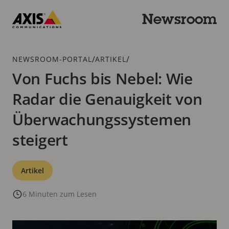
Zum
Hauptinhalt
Newsroom
springen
Axis
Communications
Breadcrumb
/
/
NEWSROOM-PORTAL
ARTIKEL
Von Fuchs bis Nebel: Wie
Radar die Genauigkeit von
Überwachungssystemen
steigert
Kategorien
Artikel
6 Minuten zum Lesen