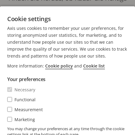
Lösung für Ihr Unternehmen sein
Cookie settings
könnte:
AXIS D2050-VE NETWORK RADAR DETECTOR
Axis uses cookies to remember your user preferences, for
WHITEPAPER "RADARTECHNOLOGIE ZUR ÜBERWACHUNG"
storing anonymized user statistics, for marketing, and to
understand how people use our sites so that we can
improve the quality of our services. We use cookies to track
trends and patterns of how people use our sites.
More information:
Cookie policy
and
Cookie list
FOOTER
KONTAKT
Men
Your preferences
erwei
NEWS & STORYS
Necessary
Kontaktieren Sie uns
Men
erwei
Experience Center
Functional
ABONNIEREN
Erfahrungsberichte
Men
Measurement
erwei
Life at Axis
Newsletter abonnieren
Marketing
Engineering at Axis
Abonnieren Sie die E-Mails mit
You may change your preferences at any time through the cookie
settings link at the bottom of each page.