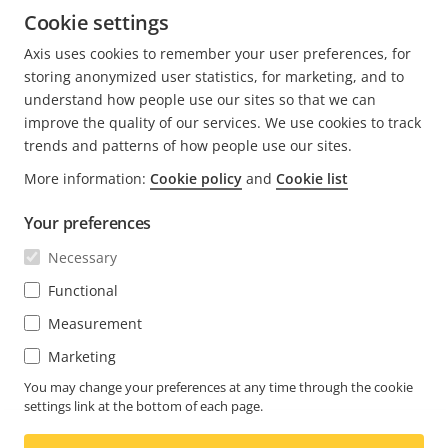
Cookie settings
9 Minuten zum Lesen
Axis uses cookies to remember your user preferences, for
MEHR LESEN
storing anonymized user statistics, for marketing, and to
understand how people use our sites so that we can
improve the quality of our services. We use cookies to track
trends and patterns of how people use our sites.
More information:
Cookie policy
and
Cookie list
FOOTER
KONTAKT
Men
Your preferences
erwei
NEWS & STORYS
Necessary
Kontaktieren Sie uns
Men
erwei
Experience Center
Functional
ABONNIEREN
Erfahrungsberichte
Men
Measurement
erwei
Life at Axis
Marketing
Newsletter abonnieren
Engineering at Axis
Abonnieren Sie die E-Mails mit
You may change your preferences at any time through the cookie
settings link at the bottom of each page.
AUSTRIA / DEUTSCH NEWSROOM
Sicherheitsbenachrichtigungen von Axis