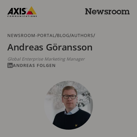
Zum
Hauptinhalt
Newsroom
springen
Axis
Communications
Breadcrumb
/
/
/
NEWSROOM-PORTAL
BLOG
AUTHORS
Andreas Göransson
Global Enterprise Marketing Manager
ANDREAS FOLGEN