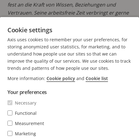
fest an die Kraft von Wissen, Beziehungen und
Vertrauen. Seine arbeitsfreie Zeit verbringt er gerne
mit seiner Frau und seinen erwachsenen Söhnen –
am liebsten auf einem nahegelegenen Golfplatz.
Cookie settings
Axis uses cookies to remember your user preferences, for
MEHR BEITRÄGE LESEN VON ANDERS
storing anonymized user statistics, for marketing, and to
understand how people use our sites so that we can
improve the quality of our services. We use cookies to track
trends and patterns of how people use our sites.
More information:
Cookie policy
and
Cookie list
FOOTER
KONTAKT
Men
Your preferences
erwei
NEWS & STORYS
Necessary
Kontaktieren Sie uns
Men
erwei
Experience Center
Functional
ABONNIEREN
Erfahrungsberichte
Men
Measurement
erwei
Life at Axis
Newsletter abonnieren
Marketing
Engineering at Axis