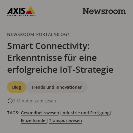
Zum
Hauptinhalt
Newsroom
springen
Axis
Communications
Breadcrumb
/
/
NEWSROOM-PORTAL
BLOG
Smart Connectivity:
Erkenntnisse für eine
erfolgreiche IoT‑Strategie
Kategorien
Blog
Trends und Innovationen
3 Minuten zum Lesen
TAGS:
Gesundheitswesen
|
Industrie und Fertigung
|
Einzelhandel
|
Transportwesen