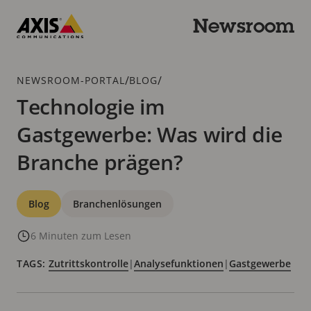
Zum
Hauptinhalt
Newsroom
springen
Axis
Communications
Breadcrumb
/
/
NEWSROOM-PORTAL
BLOG
Technologie im
Gastgewerbe: Was wird die
Branche prägen?
Kategorien
Blog
Branchenlösungen
6 Minuten zum Lesen
TAGS:
Zutrittskontrolle
|
Analysefunktionen
|
Gastgewerbe