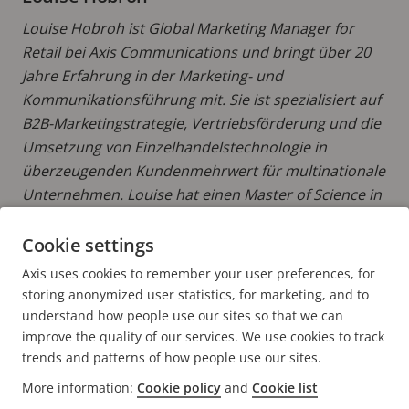
Louise Hobroh ist Global Marketing Manager for
Retail bei Axis Communications und bringt über 20
Jahre Erfahrung in der Marketing- und
Kommunikationsführung mit. Sie ist spezialisiert auf
B2B-Marketingstrategie, Vertriebsförderung und die
Umsetzung von Einzelhandelstechnologie in
überzeugenden Kundenmehrwert für multinationale
Unternehmen. Louise hat einen Master of Science in
Wirtschaftsingenieurwesen und
Industriemanagement.
Cookie settings
Axis uses cookies to remember your user preferences, for
MEHR BEITRÄGE LESEN VON LOUISE
storing anonymized user statistics, for marketing, and to
understand how people use our sites so that we can
improve the quality of our services. We use cookies to track
trends and patterns of how people use our sites.
More information:
Cookie policy
and
Cookie list
FOOTER