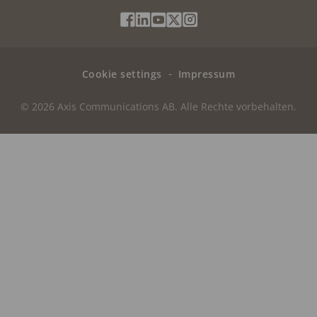
Social
Facebook
Linkedin
Youtube
X
Instagram
Media
(Twitter)
Menu
Cookie settings
Impressum
© 2026 Axis Communications AB. Alle Rechte vorbehalten.