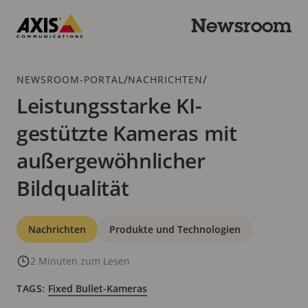
Zum
Hauptinhalt
Newsroom
springen
Axis
Communications
Breadcrumb
/
/
NEWSROOM-PORTAL
NACHRICHTEN
Leistungsstarke KI-
gestützte Kameras mit
außergewöhnlicher
Bildqualität
Kategorien
Nachrichten
Produkte und Technologien
2 Minuten zum Lesen
TAGS:
Fixed Bullet-Kameras