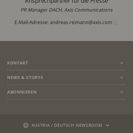
Ansprechpartner für die Presse
PR Manager DACH, Axis Communications
E-Mail-Adresse:
andreas.reimann@axis.com
FOOTER
KONTAKT
Men
erwei
NEWS & STORYS
Kontaktieren Sie uns
Men
erwei
Experience Center
ABONNIEREN
Erfahrungsberichte
Men
erwei
Life at Axis
Newsletter abonnieren
Engineering at Axis
Abonnieren Sie die E-Mails mit
AUSTRIA / DEUTSCH NEWSROOM
Sicherheitsbenachrichtigungen von Axis