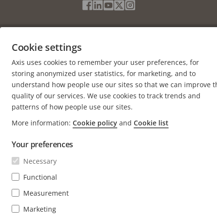
Social
Facebook
Linkedin
Youtube
X
Instagram
Media
(Twitter)
Menu
Cookie settings
Impressum
Cookie settings
Axis uses cookies to remember your user preferences, for
© 2026 Axis Communications AB. Alle Rechte vorbehalten.
storing anonymized user statistics, for marketing, and to
understand how people use our sites so that we can improve t
quality of our services. We use cookies to track trends and
patterns of how people use our sites.
More information:
Cookie policy
and
Cookie list
Your preferences
Necessary
Functional
Measurement
Marketing