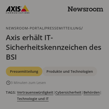
Zum
Hauptinhalt
Newsroom
springen
Axis
Communications
Breadcrumb
/
/
NEWSROOM-PORTAL
PRESSEMITTEILUNG
Axis erhält IT-
Sicherheitskennzeichen des
BSI
Kategorien
Pressemitteilung
Produkte und Technologien
3 Minuten zum Lesen
TAGS:
Vertrauenswürdigkeit
|
Cybersicherheit
|
Behörden
|
Technologie und IT