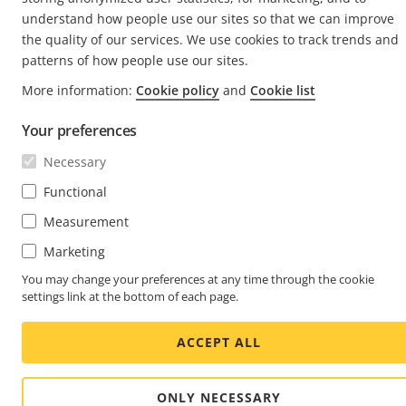
Cookie settings
Impressum
understand how people use our sites so that we can improve
the quality of our services. We use cookies to track trends and
© 2026 Axis Communications AB. Alle Rechte vorbehalten.
patterns of how people use our sites.
More information:
Cookie policy
and
Cookie list
Your preferences
Necessary
Functional
Measurement
Marketing
You may change your preferences at any time through the cookie
settings link at the bottom of each page.
ACCEPT ALL
ONLY NECESSARY