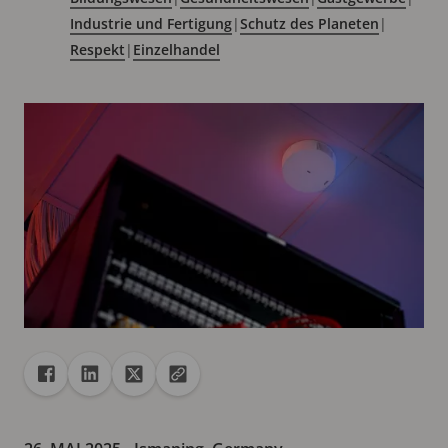
Industrie und Fertigung
|
Schutz des Planeten
|
Respekt
|
Einzelhandel
Freigabe
Teilen auf Facebook
Teilen auf Linkedin
Teilen auf X
URL in die Zwischenablage kopieren