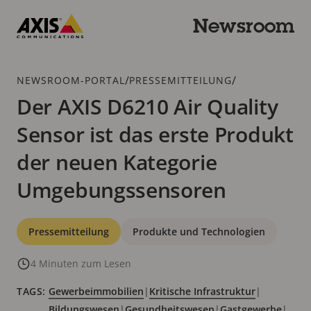
Zum
Hauptinhalt
Newsroom
springen
Axis
Communications
Breadcrumb
/
/
NEWSROOM-PORTAL
PRESSEMITTEILUNG
Der AXIS D6210 Air Quality
Sensor ist das erste Produkt
der neuen Kategorie
Umgebungssensoren
Kategorien
Pressemitteilung
Produkte und Technologien
4 Minuten zum Lesen
TAGS:
Gewerbeimmobilien
|
Kritische Infrastruktur
|
Bildungswesen
|
Gesundheitswesen
|
Gastgewerbe
|