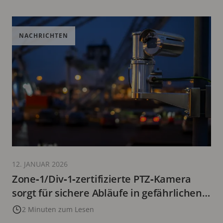
NACHRICHTEN
12. JANUAR 2026
Zone‑1/Div‑1‑zertifizierte PTZ‑Kamera
sorgt für sichere Abläufe in gefährlichen
Umgebungen
2 Minuten zum Lesen