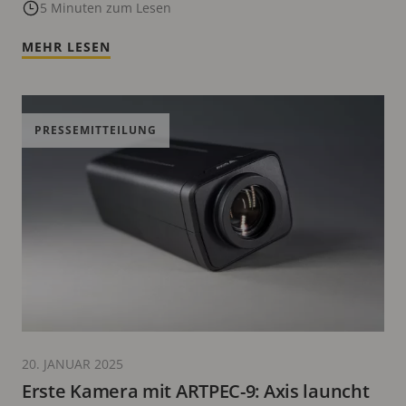
9 System-on-Chip
5 Minuten zum Lesen
MEHR LESEN
PRESSEMITTEILUNG
20. JANUAR 2025
Erste Kamera mit ARTPEC-9: Axis launcht