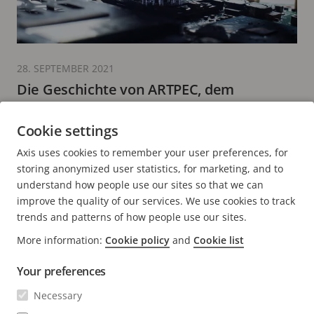
28. SEPTEMBER 2021
Die Geschichte von ARTPEC, dem
Grundstein unserer Produktqualität
Cookie settings
8 Minuten zum Lesen
Axis uses cookies to remember your user preferences, for
MEHR LESEN
storing anonymized user statistics, for marketing, and to
understand how people use our sites so that we can
improve the quality of our services. We use cookies to track
trends and patterns of how people use our sites.
More information:
Cookie policy
and
Cookie list
FOOTER
KONTAKT
Men
Your preferences
erwei
NEWS & STORYS
Necessary
Kontaktieren Sie uns
Men
erwei