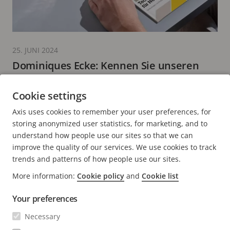
25. JUNI 2024
Dominiques Ecke: Kennen Sie unseren
Technischen Leitfaden für IP-Video und -
Audio?
Cookie settings
2 Minuten zum Lesen
Axis uses cookies to remember your user preferences, for
MEHR LESEN
storing anonymized user statistics, for marketing, and to
understand how people use our sites so that we can
improve the quality of our services. We use cookies to track
trends and patterns of how people use our sites.
More information:
Cookie policy
and
Cookie list
FOOTER
KONTAKT
Men
Your preferences
erwei
NEWS & STORYS
Necessary
Kontaktieren Sie uns
Men
erwei