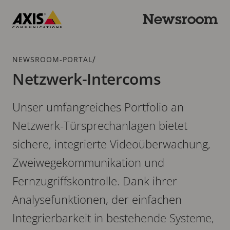
Zum
Hauptinhalt
Newsroom
springen
Axis
Communications
Breadcrumb
/
NEWSROOM-PORTAL
Netzwerk-Intercoms
Unser umfangreiches Portfolio an
Netzwerk-Türsprechanlagen bietet
sichere, integrierte Videoüberwachung,
Zweiwegekommunikation und
Fernzugriffskontrolle. Dank ihrer
Analysefunktionen, der einfachen
Integrierbarkeit in bestehende Systeme,