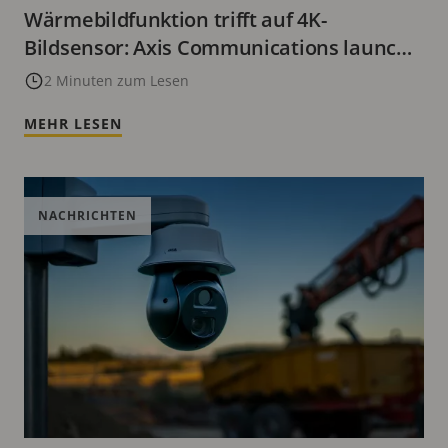
Wärmebildfunktion trifft auf 4K-
Bildsensor: Axis Communications launcht
die AXIS Q2802-E Bispectral Camera
2 Minuten zum Lesen
MEHR LESEN
NACHRICHTEN