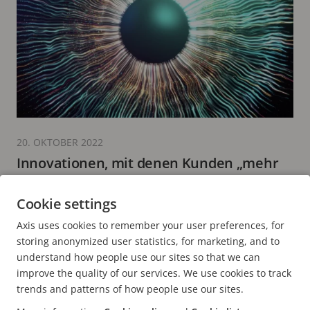
20. OKTOBER 2022
Innovationen, mit denen Kunden „mehr
sehen“
Cookie settings
3 Minuten zum Lesen
Axis uses cookies to remember your user preferences, for
MEHR LESEN
storing anonymized user statistics, for marketing, and to
understand how people use our sites so that we can
improve the quality of our services. We use cookies to track
trends and patterns of how people use our sites.