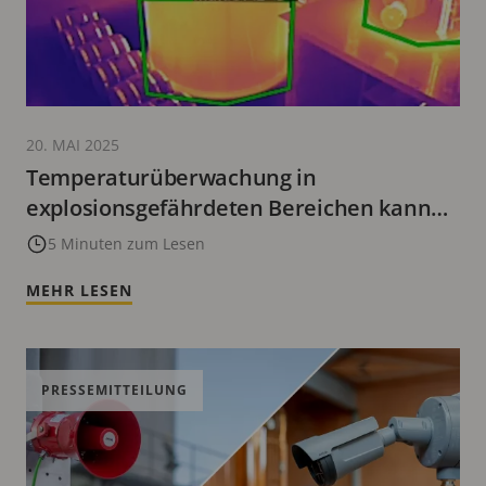
20. MAI 2025
Temperaturüberwachung in
explosionsgefährdeten Bereichen kann
die Betriebseffizienz optimieren
5 Minuten zum Lesen
MEHR LESEN
PRESSEMITTEILUNG