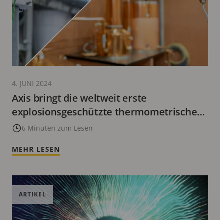
4. JUNI 2024
Axis bringt die weltweit erste
explosionsgeschützte thermometrische
Kamera speziell für Zone/Division 2 und
6 Minuten zum Lesen
den ersten explosionsgeschützten
MEHR LESEN
Netzwerk-Hornlautsprecher des
Unternehmens für Zone/Division 1 auf
den Markt
ARTIKEL