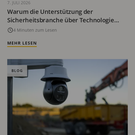
7. JULI 2026
Warum die Unterstützung der
Sicherheitsbranche über Technologie
hinaus wichtig ist
4 Minuten zum Lesen
MEHR LESEN
BLOG