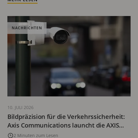
NACHRICHTEN
10. JULI 2026
Bildpräzision für die Verkehrssicherheit:
Axis Communications launcht die AXIS
P1486-LE Global Shutter Camera
2 Minuten zum Lesen