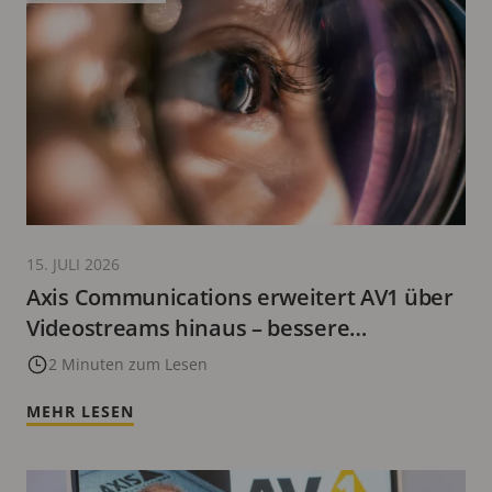
15. JULI 2026
Axis Communications erweitert AV1 über
Videostreams hinaus – bessere
Standbilder mit dem AVIF-Format
2 Minuten zum Lesen
MEHR LESEN