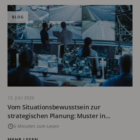
BLOG
13. JULI 2026
Vom Situationsbewusstsein zur
strategischen Planung: Muster in
vorhandenen Daten erkennen
6 Minuten zum Lesen
MEHR LESEN