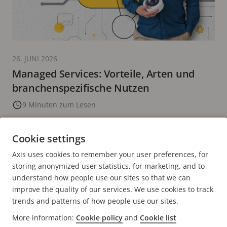
26. JUNI 2026
Managed Services: Vorteile, Arten und
branchenspezifische Nutzen
9 Minuten zum Lesen
MEHR LESEN
Cookie settings
Axis uses cookies to remember your user preferences, for
AKTUELLE
1
PAGE
2
PAGE
3
PAGE
4
PAGE
5
NÄCHSTE
>
storing anonymized user statistics, for marketing, and to
SEITE
SEITE
understand how people use our sites so that we can
improve the quality of our services. We use cookies to track
trends and patterns of how people use our sites.
More information:
Cookie policy
and
Cookie list