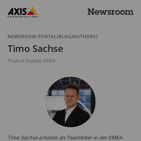
Zum
Hauptinhalt
Newsroom
springen
Axis
Communications
Breadcrumb
/
/
/
NEWSROOM-PORTAL
BLOG
AUTHORS
Timo Sachse
Product Analyst, EMEA
Timo Sachse arbeitet als Teamleiter in der EMEA-