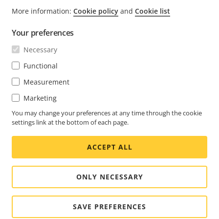
More information:
Cookie policy
and
Cookie list
FOOTER
KONTAKT
Men
Your preferences
erwei
NEWS & STORYS
Necessary
Kontaktieren Sie uns
Men
erwei
Experience Center
Functional
ABONNIEREN
Erfahrungsberichte
Men
Measurement
erwei
Life at Axis
Marketing
Newsletter abonnieren
Engineering at Axis
Abonnieren Sie die E-Mails mit
You may change your preferences at any time through the cookie
settings link at the bottom of each page.
SWITZERLAND / DEUTSCH NEWSROOM
Sicherheitsbenachrichtigungen von Axis
ACCEPT ALL
Social
Facebook
Linkedin
Youtube
X
Instagram
Media
(Twitter)
Menu
ONLY NECESSARY
Cookie settings
Impressum
SAVE PREFERENCES
© 2026 Axis Communications AB. Alle Rechte vorbehalten.