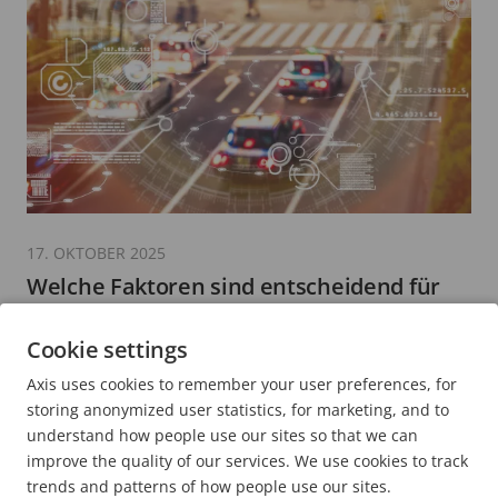
17. OKTOBER 2025
Welche Faktoren sind entscheidend für
optimale Leistung bei Videoanalytik?
Cookie settings
6 Minuten zum Lesen
Axis uses cookies to remember your user preferences, for
MEHR LESEN
storing anonymized user statistics, for marketing, and to
understand how people use our sites so that we can
improve the quality of our services. We use cookies to track
trends and patterns of how people use our sites.