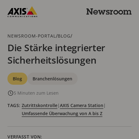
Zum
Hauptinhalt
Newsroom
springen
Axis
Communications
Breadcrumb
/
/
NEWSROOM-PORTAL
BLOG
Die Stärke integrierter
Sicherheitslösungen
Kategorien
Blog
Branchenlösungen
5 Minuten zum Lesen
TAGS:
Zutrittskontrolle
|
AXIS Camera Station
|
Umfassende Überwachung von A bis Z
VERFASST VON: