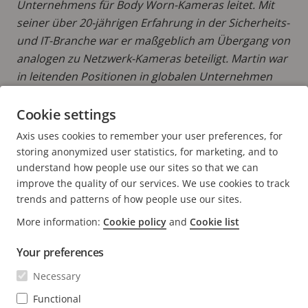
Unternehmens für Body Worn-Kameras leitet. Mit
seiner über 20-jährigen Erfahrung in der Sicherheits-
und IT-Branche war er maßgeblich am Übergang von
analogen zu Netzwerk-Kameras beteiligt. Martin war
in leitenden Positionen in globalen Unternehmen
und Scale-ups tätig und förderte dort Innovationen
in der Netzwerk-Videotechnologie.
Cookie settings
Axis uses cookies to remember your user preferences, for
MEHR BEITRÄGE LESEN VON MARTIN
storing anonymized user statistics, for marketing, and to
understand how people use our sites so that we can
improve the quality of our services. We use cookies to track
trends and patterns of how people use our sites.
More information:
Cookie policy
and
Cookie list
FOOTER
KONTAKT
Men
Your preferences
erwei
NEWS & STORYS
Necessary
Kontaktieren Sie uns
Men
erwei
Experience Center
Functional
ABONNIEREN