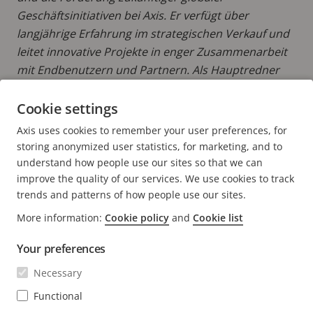
Geschäftsinitiativen bei Axis. Er verfügt über
langjährige Erfahrung im strategischen Verkauf und
leitet innovative Projekte in enger Zusammenarbeit
mit Endbenutzern und Partnern. Als Hauptredner
bei High-Profile-Veranstaltungen ist Carl ein Vorbild
im Bereich der Vordenker-Kommunikation.
Cookie settings
Axis uses cookies to remember your user preferences, for
MEHR BEITRÄGE LESEN VON CARL
storing anonymized user statistics, for marketing, and to
understand how people use our sites so that we can
improve the quality of our services. We use cookies to track
trends and patterns of how people use our sites.
More information:
Cookie policy
and
Cookie list
FOOTER
KONTAKT
Men
Your preferences
erwei
NEWS & STORYS
Necessary
Kontaktieren Sie uns
Men
erwei
Experience Center
Functional
ABONNIEREN
Erfahrungsberichte
Men