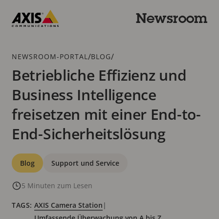
Zum
Hauptinhalt
Newsroom
springen
Axis
Communications
Breadcrumb
/
/
NEWSROOM-PORTAL
BLOG
Betriebliche Effizienz und
Business Intelligence
freisetzen mit einer End-to-
End-Sicherheitslösung
Kategorien
Blog
Support und Service
5 Minuten zum Lesen
TAGS:
AXIS Camera Station
|
Umfassende Überwachung von A bis Z