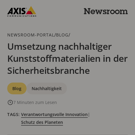
Zum
Hauptinhalt
Newsroom
springen
Axis
Communications
Breadcrumb
/
/
NEWSROOM-PORTAL
BLOG
Umsetzung nachhaltiger
Kunststoffmaterialien in der
Sicherheitsbranche
Kategorien
Blog
Nachhaltigkeit
7 Minuten zum Lesen
TAGS:
Verantwortungsvolle Innovation
|
Schutz des Planeten