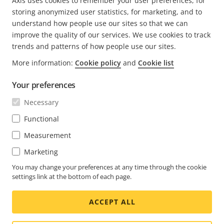
Axis uses cookies to remember your user preferences, for
MEHR BEITRÄGE LESEN VON AUSRA
storing anonymized user statistics, for marketing, and to
understand how people use our sites so that we can
improve the quality of our services. We use cookies to track
trends and patterns of how people use our sites.
More information:
Cookie policy
and
Cookie list
FOOTER
KONTAKT
Men
Your preferences
erwei
NEWS & STORYS
Necessary
Kontaktieren Sie uns
Men
erwei
Experience Center
Functional
ABONNIEREN
Erfahrungsberichte
Men
Measurement
erwei
Life at Axis
Newsletter abonnieren
Marketing
Engineering at Axis
Abonnieren Sie die E-Mails mit
You may change your preferences at any time through the cookie
settings link at the bottom of each page.
SWITZERLAND / DEUTSCH NEWSROOM
Sicherheitsbenachrichtigungen von Axis
ACCEPT ALL
Social
Facebook
Linkedin
Youtube
X
Instagram
Media
(Twitter)