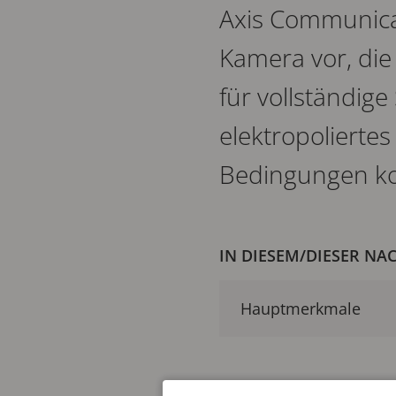
Axis Communicat
Kamera vor, die
für vollständige
elektropoliertes
Bedingungen ko
IN DIESEM/DIESER NA
Hauptmerkmale