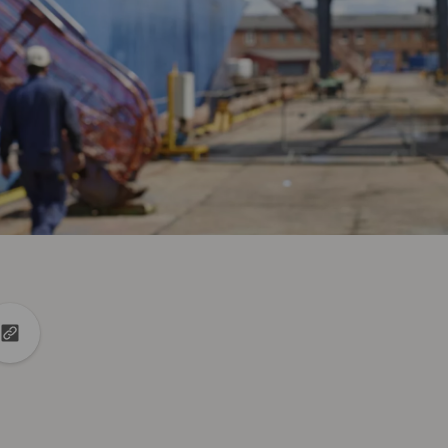
kedin
auf X
URL in die Zwischenablage kopieren