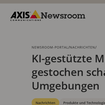
Zum
Hauptinhalt
springen
Newsroom
Axis
Communications
Breadcrumb
/
/
NEWSROOM-PORTAL
NACHRICHTEN
KI-gestützte M
gestochen sch
Umgebungen
Kategorien
Nachrichten
Produkte und Technologi