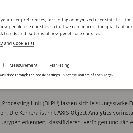
noramakamera bietet 29 MP bei 30 fps mit 180° hori
r gestochen scharfe Übersichten ohne tote Winkel. En
e über ein korrosionsbeständiges Edelstahlgehäuse 
your user preferences, for storing anonymized user statistics, for
ow people use our sites so that we can improve the quality of our
50 °C bis 55 °C stand – ideal für die Überwachung gr
ck trends and patterns of how people use our sites.
 auf Schiffen und in Häfen. Sie ist leicht zu reinige
cy
and
Cookie list
ndard 169 (Spezialgeräte für die Lebensmittelverarbei
 Gerät bietet die Vorteile von vier Kameras zum Preis
Measurement
Marketing
 ohne Qualitätsverlust in das Bild hineingezoomt we
ny time through the cookie settings link at the bottom of each page.
 über große Distanzen. Die Horizontbegradigung sorgt
 Processing Unit (DLPU) lassen sich leistungsstarke
ren. Die Kamera ist mit
AXIS Object Analytics
vorinsta
gtypen erkennen, klassifizieren, verfolgen und zähle