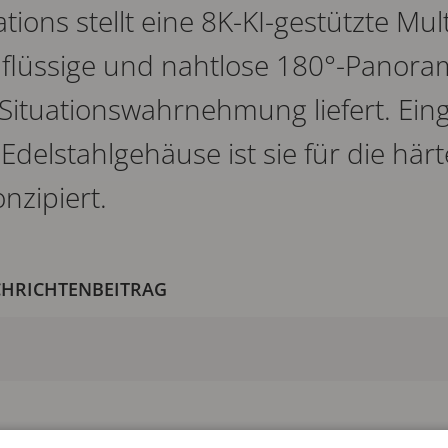
ions stellt eine 8K-KI-gestützte Mul
 flüssige und nahtlose 180°-Panor
 Situationswahrnehmung liefert. Eing
 Edelstahlgehäuse ist sie für die här
nzipiert.
CHRICHTENBEITRAG