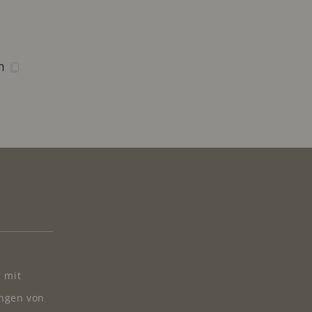
om
s mit
ungen von