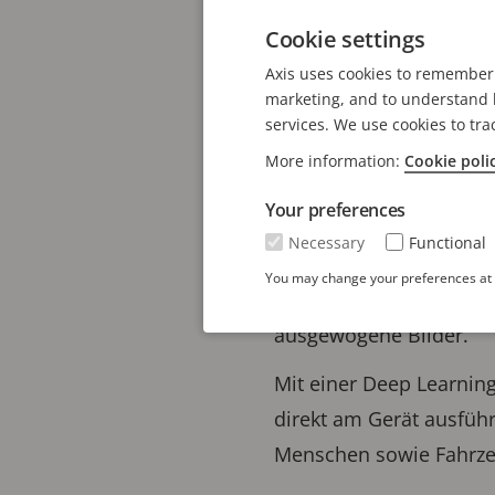
Die AXIS Q3839-SPVE Pa
Cookie settings
vertikaler Abdeckung fü
Umgebungen, verfügt si
Axis uses cookies to remember 
marketing, and to understand h
hält Temperaturen von -
services. We use cookies to tra
maritimen Bereichen wie
More information:
Cookie poli
zudem nach NSF/ANSI Sta
Your preferences
Dieses kosteneffiziente
Necessary
Functional
verlustfreiem Zoom kann
You may change your preferences at a
Verfolgung von Objekten
ausgewogene Bilder.
Mit einer Deep Learning
direkt am Gerät ausfüh
Menschen sowie Fahrzeu