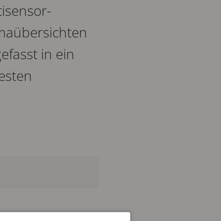
tisensor-
amaübersichten
efasst in ein
testen