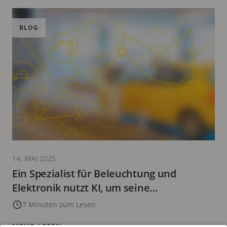
BLOG
14. MAI 2025
Ein Spezialist für Beleuchtung und
Elektronik nutzt KI, um seine
Montagelinien zu optimieren
7 Minuten zum Lesen
MEHR LESEN