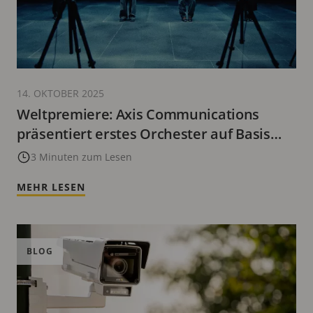
14. OKTOBER 2025
Weltpremiere: Axis Communications
präsentiert erstes Orchester auf Basis
intelligenter Videoanalyse
3 Minuten zum Lesen
MEHR LESEN
BLOG