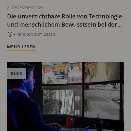
8. DEZEMBER 2025
Die unverzichtbare Rolle von Technologie
und menschlichem Bewusstsein bei der
Bildverifikation
4 Minuten zum Lesen
MEHR LESEN
BLOG