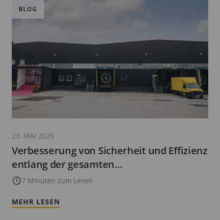
BLOG
23. MAI 2025
Verbesserung von Sicherheit und Effizienz
entlang der gesamten
Wertschöpfungskette im Einzelhandel
7 Minuten zum Lesen
MEHR LESEN