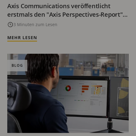
Axis Communications veröffentlicht
erstmals den "Axis Perspectives-Report"
zur sich wandelnden Rolle intelligenter
3 Minuten zum Lesen
Videotechnologie
MEHR LESEN
BLOG