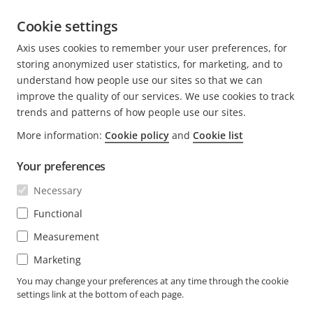
Cookie settings
Axis uses cookies to remember your user preferences, for
AKTUELLE
1
PAGE
2
PAGE
3
NÄCHSTE
>
storing anonymized user statistics, for marketing, and to
SEITE
SEITE
understand how people use our sites so that we can
improve the quality of our services. We use cookies to track
trends and patterns of how people use our sites.
More information:
Cookie policy
and
Cookie list
FOOTER
KONTAKT
Men
Your preferences
erwei
NEWS & STORYS
Necessary
Kontaktieren Sie uns
Men
erwei
Experience Center
Functional
ABONNIEREN
Erfahrungsberichte
Men
Measurement
erwei
Life at Axis
Marketing
Newsletter abonnieren
Engineering at Axis
Abonnieren Sie die E-Mails mit
You may change your preferences at any time through the cookie
settings link at the bottom of each page.
SWITZERLAND / DEUTSCH NEWSROOM
Sicherheitsbenachrichtigungen von Axis