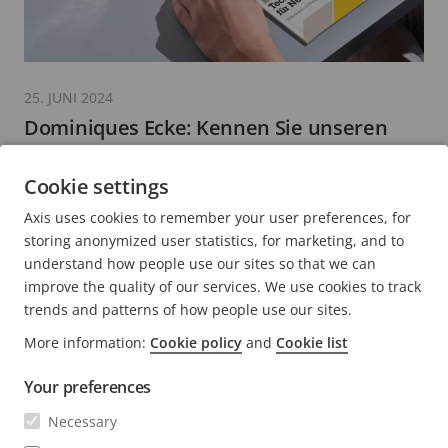
25. JUNI 2024
Dominiques Ecke: Kennen Sie unseren
Technischen Leitfaden für IP-Video und -
Audio?
Cookie settings
2 Minuten zum Lesen
Axis uses cookies to remember your user preferences, for
MEHR LESEN
storing anonymized user statistics, for marketing, and to
understand how people use our sites so that we can
improve the quality of our services. We use cookies to track
trends and patterns of how people use our sites.
More information:
Cookie policy
and
Cookie list
FOOTER
KONTAKT
Men
Your preferences
erwei
NEWS & STORYS
Necessary
Kontaktieren Sie uns
Men
erwei