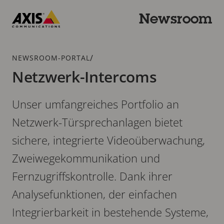
Zum
Hauptinhalt
Newsroom
springen
Axis
Communications
Breadcrumb
/
NEWSROOM-PORTAL
Netzwerk-Intercoms
Unser umfangreiches Portfolio an
Netzwerk-Türsprechanlagen bietet
sichere, integrierte Videoüberwachung,
Zweiwegekommunikation und
Fernzugriffskontrolle. Dank ihrer
Analysefunktionen, der einfachen
Integrierbarkeit in bestehende Systeme,