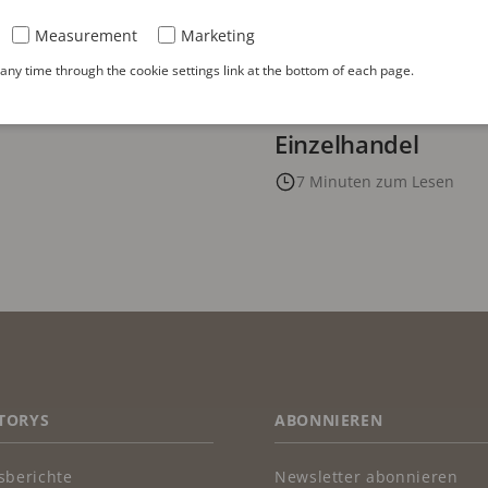
Measurement
Marketing
23. MAI 2025
ffentlichen
Verbesserung von S
ny time through the cookie settings link at the bottom of each page.
zu Bordkameras
entlang der gesam
Einzelhandel
7 Minuten zum Lesen
TORYS
ABONNIEREN
sberichte
Newsletter abonnieren