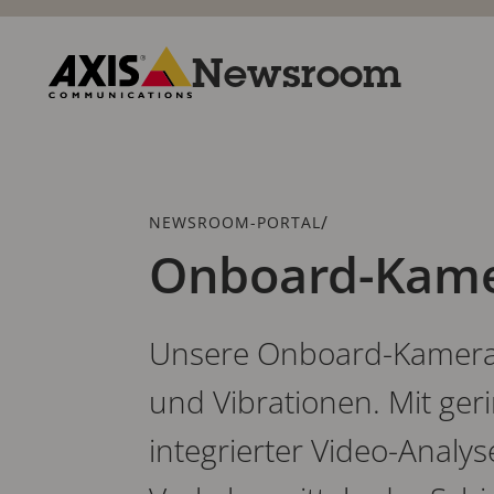
Zum
Hauptinhalt
springen
Newsroom
Axis
Communications
Breadcrumb
/
NEWSROOM-PORTAL
Onboard-Kam
Unsere Onboard-Kameras
und Vibrationen. Mit ge
integrierter Video-Analys