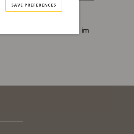
SAVE PREFERENCES
icherheit und Effizienz
ten Wertschöpfungskette im