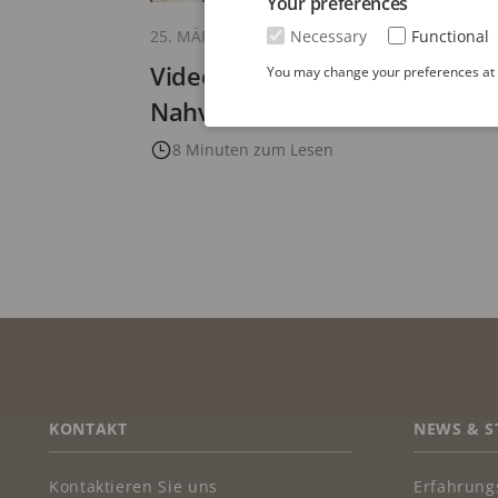
Your preferences
Necessary
Functional
25. MÄRZ 2026
Videosicherheitssysteme im ö
You may change your preferences at a
Nahverkehr | Ein Leitfaden 
8 Minuten zum Lesen
FOOTER
KONTAKT
NEWS & S
Kontaktieren Sie uns
Erfahrung