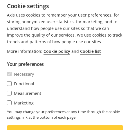
Cookie settings
Verfasst von Steven Kenny, Architect & Engineering
Axis uses cookies to remember your user preferences, for
Program Manager EMEA
storing anonymized user statistics, for marketing, and to
understand how people use our sites so that we can
improve the quality of our services. We use cookies to track
trends and patterns of how people use our sites.
More information:
Cookie policy
and
Cookie list
FOOTER
KONTAKT
Men
Your preferences
erwei
NEWS & STORYS
Necessary
Kontaktieren Sie uns
Men
erwei
Experience Center
Functional
ABONNIEREN
Erfahrungsberichte
Men
Measurement
erwei
Life at Axis
Newsletter abonnieren
Marketing
Engineering at Axis
Abonnieren Sie die E-Mails mit
You may change your preferences at any time through the cookie
settings link at the bottom of each page.
GERMANY / DEUTSCH NEWSROOM
Sicherheitsbenachrichtigungen von Axis