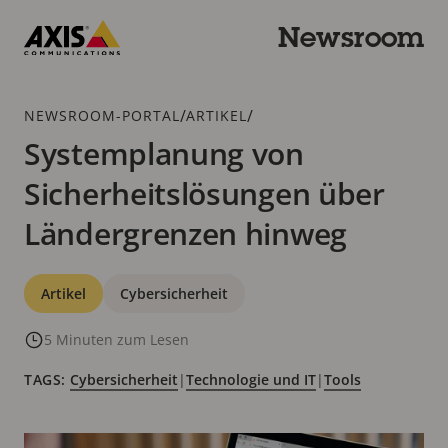
Zum
Hauptinhalt
Newsroom
springen
Axis
Communications
Breadcrumb
/
/
NEWSROOM-PORTAL
ARTIKEL
Systemplanung von
Sicherheitslösungen über
Ländergrenzen hinweg
Kategorien
Artikel
Cybersicherheit
5 Minuten zum Lesen
TAGS:
Cybersicherheit
|
Technologie und IT
|
Tools