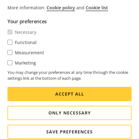
More information:
Cookie policy
and
Cookie list
FOOTER
KONTAKT
Men
Your preferences
erwei
NEWS & STORYS
Necessary
Kontaktieren Sie uns
Men
erwei
Experience Center
Functional
ABONNIEREN
Erfahrungsberichte
Men
Measurement
erwei
Life at Axis
Newsletter abonnieren
Marketing
Engineering at Axis
Abonnieren Sie die E-Mails mit
You may change your preferences at any time through the cookie
settings link at the bottom of each page.
GERMANY / DEUTSCH NEWSROOM
Sicherheitsbenachrichtigungen von Axis
ACCEPT ALL
Social
Facebook
Linkedin
Youtube
X
Instagram
Media
(Twitter)
Menu
ONLY NECESSARY
Cookie settings
Impressum
SAVE PREFERENCES
© 2026 Axis Communications AB. Alle Rechte vorbehalten.