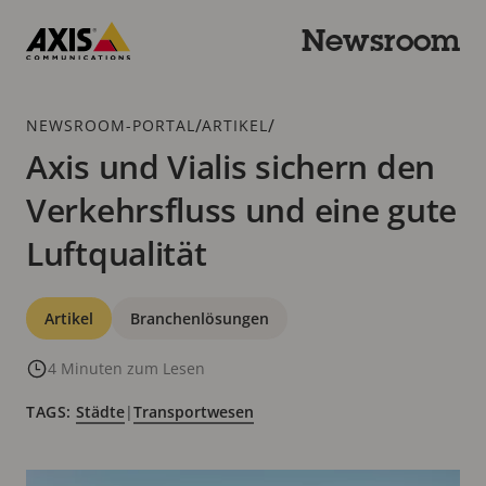
Zum
Hauptinhalt
Newsroom
springen
Axis
Communications
Breadcrumb
/
/
NEWSROOM-PORTAL
ARTIKEL
Axis und Vialis sichern den
Verkehrsfluss und eine gute
Luftqualität
Kategorien
Artikel
Branchenlösungen
4 Minuten zum Lesen
TAGS:
Städte
|
Transportwesen