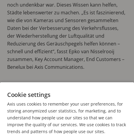
noch undenkbar war. Dieses Wissen kann helfen,
Städte lebenswerter zu machen. „Es ist faszinierend,
wie die von Kameras und Sensoren gesammelten
Daten bei der Verbesserung des Verkehrsflusses,
der Wiederherstellung der Luftqualität und
Reduzierung des Geräuschpegels helfen können –
schnell und effizient“, fasst Epko van Nisselrooij
zusammen, Key Account Manager, End Customers –
Benelux bei Axis Communications.
Weitere Informationen:
Cookie settings
ÜBER VIALIS
VERKEHRSFLUSSOPTIMIERUNG IN DER GEMEINDE ALMERE – HYRDE
Axis uses cookies to remember your user preferences, for
LÖSUNGEN FÜR STÄDTE
storing anonymized user statistics, for marketing, and to
understand how people use our sites so that we can
improve the quality of our services. We use cookies to track
trends and patterns of how people use our sites.