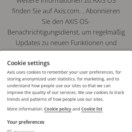
finden Sie auf Axis.com. . Abonnieren
Sie den AXIS OS-
Benachrichtigungsdienst, um regelmäßig
Updates zu neuen Funktionen und
Highlights jeder AXIS OS-Version zu
Cookie settings
erhalten.
AXIS OS WEBPAGE
Axis uses cookies to remember your user preferences, for
AXIS OS NOTIFICATION SERVICE
storing anonymized user statistics, for marketing, and to
understand how people use our sites so that we can
improve the quality of our services. We use cookies to track
trends and patterns of how people use our sites.
More information:
Cookie policy
and
Cookie list
FOOTER
KONTAKT
Men
Your preferences
erwei
NEWS & STORYS