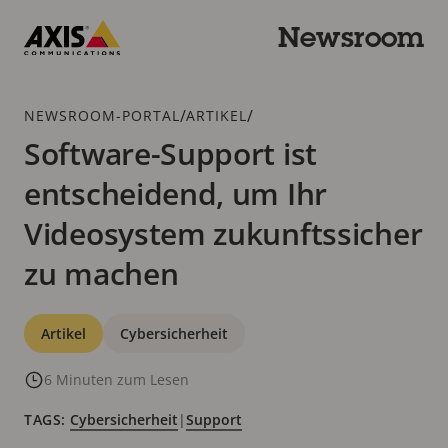
Zum
Hauptinhalt
Newsroom
springen
Axis
Communications
Breadcrumb
/
/
NEWSROOM-PORTAL
ARTIKEL
Software-Support ist
entscheidend, um Ihr
Videosystem zukunftssicher
zu machen
Kategorien
Artikel
Cybersicherheit
6 Minuten zum Lesen
TAGS:
Cybersicherheit
|
Support