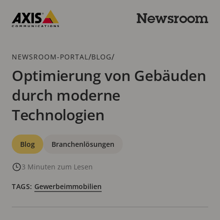
Zum
Hauptinhalt
Newsroom
springen
Axis
Communications
Breadcrumb
/
/
NEWSROOM-PORTAL
BLOG
Optimierung von Gebäuden
durch moderne
Technologien
Kategorien
Blog
Branchenlösungen
3 Minuten zum Lesen
TAGS:
Gewerbeimmobilien