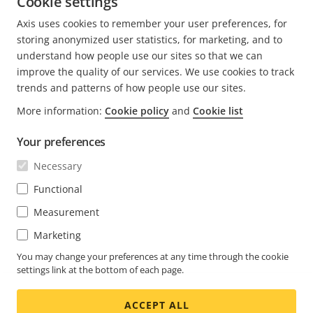
Cookie settings
Axis uses cookies to remember your user preferences, for
MEHR BEITRÄGE LESEN VON JOSHUA
storing anonymized user statistics, for marketing, and to
understand how people use our sites so that we can
improve the quality of our services. We use cookies to track
trends and patterns of how people use our sites.
More information:
Cookie policy
and
Cookie list
FOOTER
KONTAKT
Men
Your preferences
erwei
NEWS & STORYS
Necessary
Kontaktieren Sie uns
Men
erwei
Experience Center
Functional
ABONNIEREN
Erfahrungsberichte
Men
Measurement
erwei
Life at Axis
Newsletter abonnieren
Marketing
Engineering at Axis
Abonnieren Sie die E-Mails mit
You may change your preferences at any time through the cookie
settings link at the bottom of each page.
GERMANY / DEUTSCH NEWSROOM
Sicherheitsbenachrichtigungen von Axis
ACCEPT ALL
Social