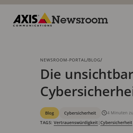
Zum
Hauptinhalt
springen
Newsroom
Axis
Communications
Breadcrumb
/
/
NEWSROOM-PORTAL
BLOG
Die unsichtbar
Cybersicherhei
Kategorien
4 Minuten z
Blog
Cybersicherheit
TAGS:
Vertrauenswürdigkeit
|
Cybersicherheit