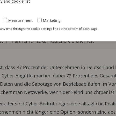
cy
and
Cookie list
s für Vertrauen
Measurement
Marketing
nd des gesamten Produktlebenszyklus
ny time through the cookie settings link at the bottom of each page.
 Ihr Partner für zukunftssichere Sicherheit
st, dass 87 Prozent der Unternehmen in Deutschland b
. Cyber-Angriffe machen dabei 72 Prozent des Gesam
r Daten und die Sabotage von Betriebsabläufen im Vo
ichert man Netzwerke, wenn der Feind unsichtbar ist
eitalter sind Cyber-Bedrohungen eine alltägliche Reali
ernehmen nicht länger eine Option, sondern eine abs