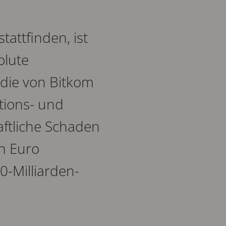
tattfinden, ist
olute
udie von Bitkom
tions- und
ftliche Schaden
en Euro
0-Milliarden-