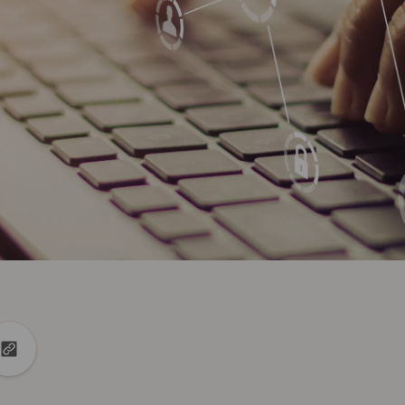
kedin
auf X
URL in die Zwischenablage kopieren