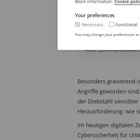
More information:
Cookie poli
Transparenz als Basi
Your preferences
Necessary
Functional
Cybersecurity währe
You may change your preferences at a
Axis Communications:
Besonders gravierend i
Angriffe geworden sind
der Diebstahl sensible
Herausforderung: wie s
Im heutigen digitalen Z
Cybersicherheit für Unt