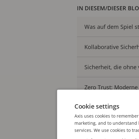
IN DIESEM/DIESER BL
Was auf dem Spiel s
Kollaborative Sicher
Sicherheit, die ohne 
Zero Trust: Moderne 
Cookie settings
Unsere Sicherheitsg
Axis uses cookies to remember 
marketing, and to understand h
Sicherheit bis auf d
services. We use cookies to tra