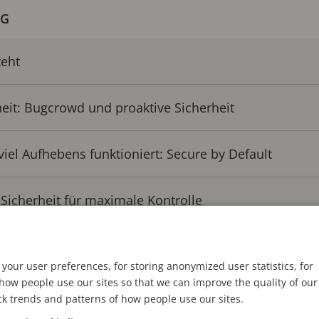
OG
teht
heit: Bugcrowd und proaktive Sicherheit
viel Aufhebens funktioniert: Secure by Default
Sicherheit für maximale Kontrolle
rundsätze
your user preferences, for storing anonymized user statistics, for
ow people use our sites so that we can improve the quality of our
ie Hardware-Ebene: Axis Edge Vault
ck trends and patterns of how people use our sites.