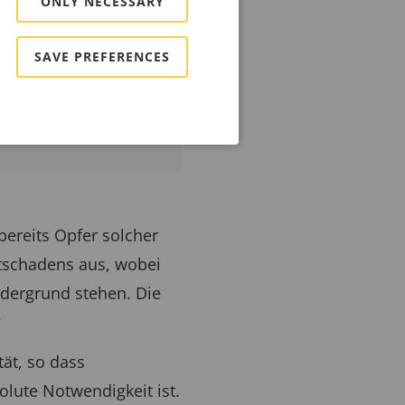
ONLY NECESSARY
SAVE PREFERENCES
ereits Opfer solcher
tschadens aus, wobei
rdergrund stehen. Die
?
tät, so dass
olute Notwendigkeit ist.