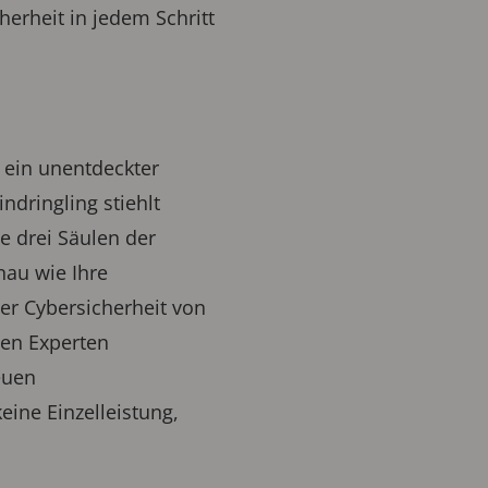
erheit in jedem Schritt
is ein unentdeckter
ndringling stiehlt
e drei Säulen der
nau wie Ihre
der Cybersicherheit von
nen Experten
euen
eine Einzelleistung,