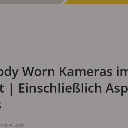
Body Worn Kameras i
 | Einschließlich As
s
en zum Lesen