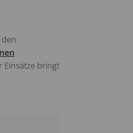
n den
onen
 Einsätze bringt