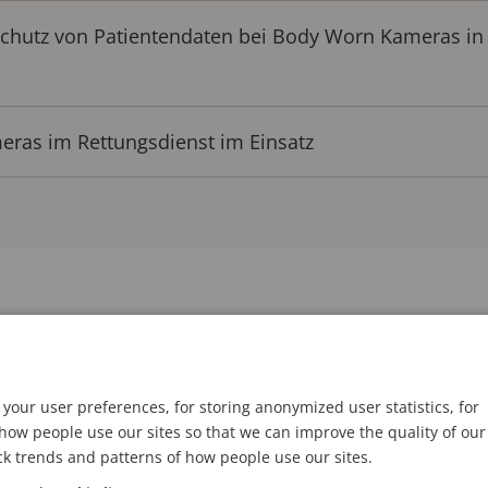
chutz von Patientendaten bei Body Worn Kameras in
ras im Rettungsdienst im Einsatz
nal Association of Emergency Medical Technicians
e
s mehr als die Hälfte der Fachkräfte im Rettungsdie
at. Es ist ein Problem, über das die Branche seit Jahr
your user preferences, for storing anonymized user statistics, for
e.
ow people use our sites so that we can improve the quality of our
ck trends and patterns of how people use our sites.
den Rettungsdienst werden das nicht über Nacht be