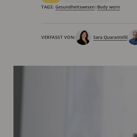
TAGS:
Gesundheitswesen
|
Body worn
VERFASST VON:
Sara Quarantelli