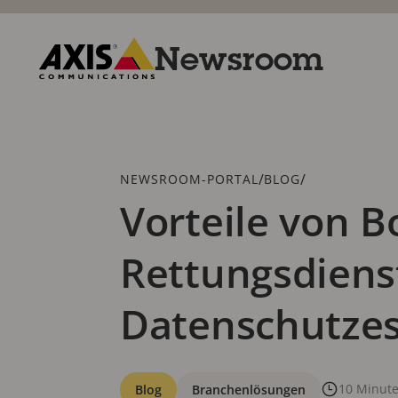
Zum
Hauptinhalt
springen
Newsroom
Axis
Communications
Breadcrumb
/
/
NEWSROOM-PORTAL
BLOG
Vorteile von 
Rettungsdienst
Datenschutze
Kategorien
10 Minut
Blog
Branchenlösungen