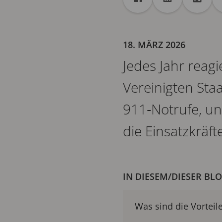
Freigabe
Teilen auf Facebook
Teilen auf Lin
Teilen 
18. MÄRZ 2026
Jedes Jahr reag
Vereinigten Sta
911‑Notrufe, un
die Einsatzkräft
IN DIESEM/DIESER BL
Was sind die Vortei