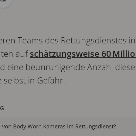
kedin
auf X
URL in die Zwischenablage kopieren
ieren Teams des Rettungsdienstes i
aten auf
schätzungsweise 60 Milli
d eine beunruhigende Anzahl dieser
e selbst in Gefahr.
OG
le von Body Worn Kameras im Rettungsdienst?