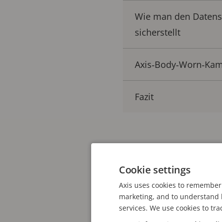
Wie man den Datens
sicherstellt
Axis‑Body‑Worn‑Kame
Fazit
Eine
Umfrage der Natio
durchgehend zeigen, das
Cookie settings
am Arbeitsplatz erlebt h
Axis uses cookies to remember 
nur schwer lösen konnt
marketing, and to understand h
services. We use cookies to tra
Body Worn Kameras für 