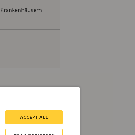
 Krankenhäusern
rgab, dass Daten
nst körperliche Gewalt
en spricht, das sie aber
ACCEPT ALL
heben. Aber eine