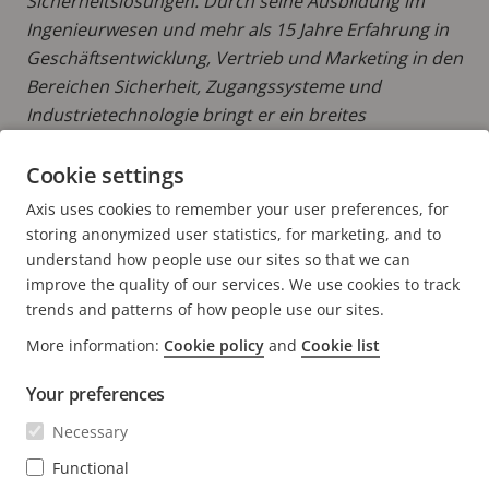
Sicherheitslösungen. Durch seine Ausbildung im
Ingenieurwesen und mehr als 15 Jahre Erfahrung in
Geschäftsentwicklung, Vertrieb und Marketing in den
Bereichen Sicherheit, Zugangssysteme und
Industrietechnologie bringt er ein breites
Fachwissen in vernetzten Lösungen und digitalem
Wandel mit.
Cookie settings
Axis uses cookies to remember your user preferences, for
MEHR BEITRÄGE LESEN VON ERIK
storing anonymized user statistics, for marketing, and to
understand how people use our sites so that we can
improve the quality of our services. We use cookies to track
trends and patterns of how people use our sites.
More information:
Cookie policy
and
Cookie list
FOOTER
KONTAKT
Men
Your preferences
erwei
NEWS & STORYS
Necessary
Kontaktieren Sie uns
Men
erwei
Experience Center
Functional
ABONNIEREN
Erfahrungsberichte