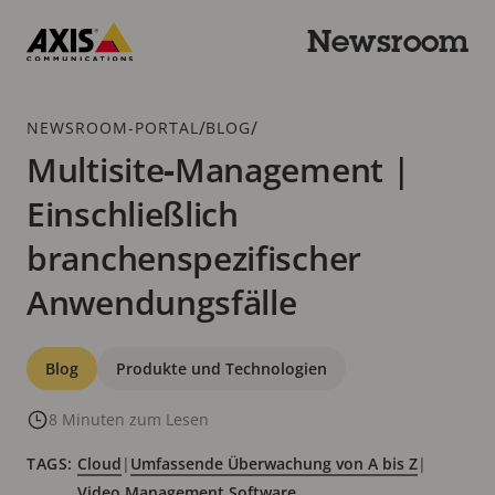
Zum
Hauptinhalt
Newsroom
springen
Axis
Communications
Breadcrumb
/
/
NEWSROOM-PORTAL
BLOG
Multisite‑Management |
Einschließlich
branchenspezifischer
Anwendungsfälle
Kategorien
Blog
Produkte und Technologien
8 Minuten zum Lesen
TAGS:
Cloud
|
Umfassende Überwachung von A bis Z
|
Video Management Software